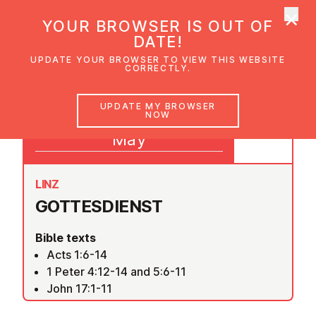
×
UMC Austria
YOUR BROWSER IS OUT OF
Ope
DATE!
UPDATE YOUR BROWSER TO VIEW THIS WEBSITE
CORRECTLY.
17
UPDATE MY BROWSER
NOW
09:30
May
LINZ
GOTTES­DI­ENST
Bible texts
Acts 1:6-14
1 Peter 4:12-14 and 5:6-11
John 17:1-11