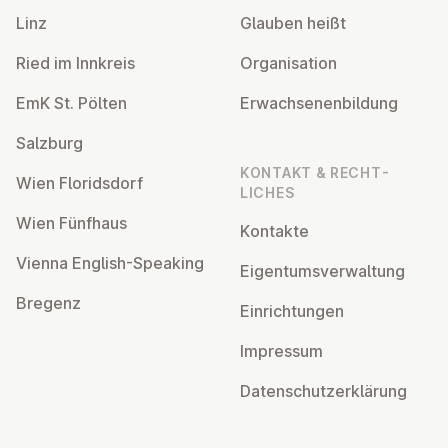
Linz
Glauben heißt
Ried im Innkreis
Or­gan­isa­tion
EmK St. Pölten
Er­wach­sen­en­bildung
Salzburg
KONTAKT & RECHT­
Wien Flor­idsdorf
LICHES
Wien Fünfhaus
Kontakte
Vienna English-Speaking
Ei­gentums­ver­wal­tung
Bregenz
Ein­rich­tun­gen
Impressum
Datens­chutzerklärung