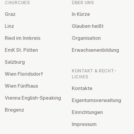
CHURCHES
ÜBER UNS
Graz
In Kürze
Linz
Glauben heißt
Ried im Innkreis
Or­gan­isa­tion
EmK St. Pölten
Er­wach­sen­en­bildung
Salzburg
KONTAKT & RECHT­
Wien Flor­idsdorf
LICHES
Wien Fünfhaus
Kontakte
Vienna English-Speaking
Ei­gentums­ver­wal­tung
Bregenz
Ein­rich­tun­gen
Impressum