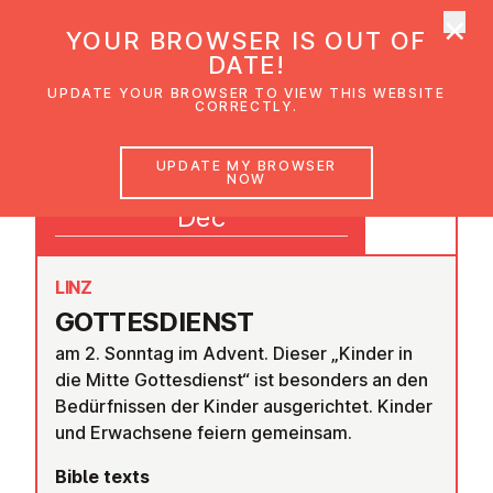
×
UMC Austria
YOUR BROWSER IS OUT OF
Ope
DATE!
UPDATE YOUR BROWSER TO VIEW THIS WEBSITE
CORRECTLY.
07
UPDATE MY BROWSER
NOW
09:30
Dec
LINZ
GOTTES­DI­ENST
am 2. Sonntag im Advent. Dieser „Kinder in
die Mitte Gottesdienst“ ist besonders an den
Bedürfnissen der Kinder ausgerichtet. Kinder
und Erwachsene feiern gemeinsam.
Bible texts