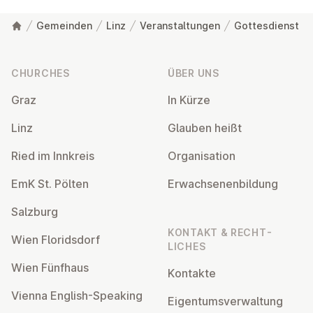
Gemeinden
Linz
Veranstaltungen
Gottesdienst
Footer
CHURCHES
ÜBER UNS
Graz
In Kürze
Linz
Glauben heißt
Ried im Innkreis
Or­gan­isa­tion
EmK St. Pölten
Er­wach­sen­en­bildung
Salzburg
KONTAKT & RECHT­
Wien Flor­idsdorf
LICHES
Wien Fünfhaus
Kontakte
Vienna English-Speaking
Ei­gentums­ver­wal­tung