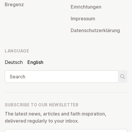
Bregenz
Ein­rich­tun­gen
Impressum
Datens­chutzerklärung
LANGUAGE
Deutsch
English
Search
Start
SUBSCRIBE TO OUR NEWSLETTER
The latest news, articles and faith inspiration,
delivered regularly to your inbox.