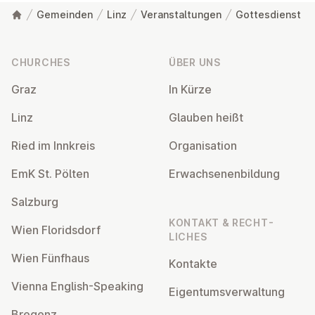
Gemeinden
Linz
Veranstaltungen
Gottesdienst
Footer
CHURCHES
ÜBER UNS
Graz
In Kürze
Linz
Glauben heißt
Ried im Innkreis
Or­gan­isa­tion
EmK St. Pölten
Er­wach­sen­en­bildung
Salzburg
KONTAKT & RECHT­
Wien Flor­idsdorf
LICHES
Wien Fünfhaus
Kontakte
Vienna English-Speaking
Ei­gentums­ver­wal­tung
Bregenz