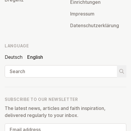
Ein­rich­tun­gen
Impressum
Datens­chutzerklärung
LANGUAGE
Deutsch
English
Search
Start
SUBSCRIBE TO OUR NEWSLETTER
The latest news, articles and faith inspiration,
delivered regularly to your inbox.
Email address