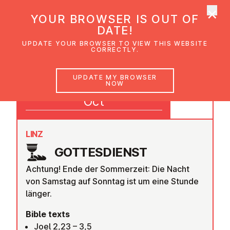
×
UMC Austria
YOUR BROWSER IS OUT OF
Ope
DATE!
UPDATE YOUR BROWSER TO VIEW THIS WEBSITE
CORRECTLY.
26
UPDATE MY BROWSER
NOW
09:30
Oct
LINZ
GOTTES­DI­ENST
Achtung! Ende der Sommerzeit: Die Nacht
von Samstag auf Sonntag ist um eine Stunde
länger.
Bible texts
Joel 2,23 – 3,5