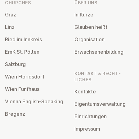
CHURCHES
ÜBER UNS
Graz
In Kürze
Linz
Glauben heißt
Ried im Innkreis
Or­gan­isa­tion
EmK St. Pölten
Er­wach­sen­en­bildung
Salzburg
KONTAKT & RECHT­
Wien Flor­idsdorf
LICHES
Wien Fünfhaus
Kontakte
Vienna English-Speaking
Ei­gentums­ver­wal­tung
Bregenz
Ein­rich­tun­gen
Impressum