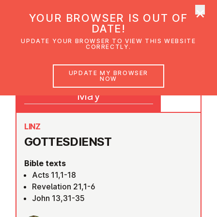
×
UMC Austria
YOUR BROWSER IS OUT OF
Ope
DATE!
UPDATE YOUR BROWSER TO VIEW THIS WEBSITE
CORRECTLY.
18
UPDATE MY BROWSER
NOW
09:30
May
LINZ
GOTTES­DI­ENST
Bible texts
Acts 11,1-18
Revelation 21,1-6
John 13,31-35