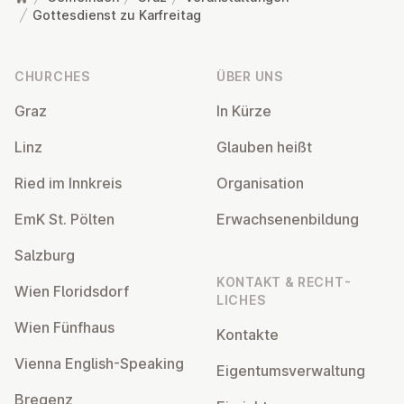
Gottesdienst zu Karfreitag
Footer
CHURCHES
ÜBER UNS
Graz
In Kürze
Linz
Glauben heißt
Ried im Innkreis
Or­gan­isa­tion
EmK St. Pölten
Er­wach­sen­en­bildung
Salzburg
KONTAKT & RECHT­
Wien Flor­idsdorf
LICHES
Wien Fünfhaus
Kontakte
Vienna English-Speaking
Ei­gentums­ver­wal­tung
Bregenz