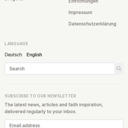
Ein­rich­tun­gen
Impressum
Datens­chutzerklärung
LANGUAGE
Deutsch
English
Search
Start
SUBSCRIBE TO OUR NEWSLETTER
The latest news, articles and faith inspiration,
delivered regularly to your inbox.
Email address