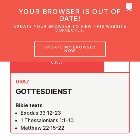
×
UMC Austria
YOUR BROWSER IS OUT OF
Ope
DATE!
UPDATE YOUR BROWSER TO VIEW THIS WEBSITE
CORRECTLY.
18
UPDATE MY BROWSER
NOW
09:30
Oct
GRAZ
GOTTES­DI­ENST
Bible texts
Exodus 33:12-23
1 Thessalonians 1:1-10
Matthew 22:15-22