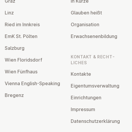
Graz
In Kürze
Linz
Glauben heißt
Ried im Innkreis
Or­gan­isa­tion
EmK St. Pölten
Er­wach­sen­en­bildung
Salzburg
KONTAKT & RECHT­
Wien Flor­idsdorf
LICHES
Wien Fünfhaus
Kontakte
Vienna English-Speaking
Ei­gentums­ver­wal­tung
Bregenz
Ein­rich­tun­gen
Impressum
Datens­chutzerklärung