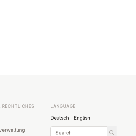
 RECHT­LICHES
LANGUAGE
Deutsch
English
Search
ver­wal­tung
Start searc