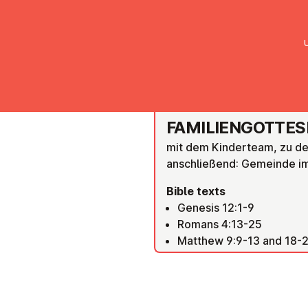
UMC Austria
Über uns
Gemein
GRAZ
FAM­I­LI­EN­GOTTES
mit dem Kinderteam, zu d
anschließend: Gemeinde i
Bible texts
Genesis 12:1-9
Romans 4:13-25
Matthew 9:9-13 and 18-