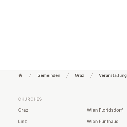
Gemeinden
Graz
Veranstaltun
Footer
CHURCHES
Graz
Wien Flor­idsdorf
Linz
Wien Fünfhaus