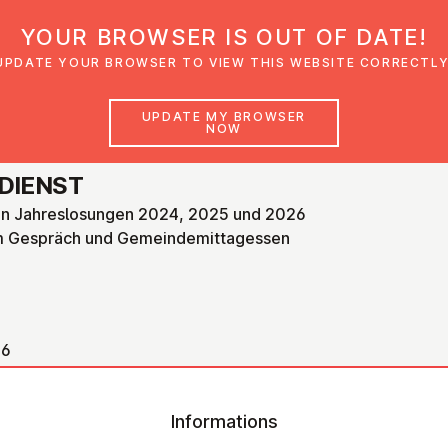
YOUR BROWSER IS OUT OF DATE!
den
Glaubensimpulse
News
Veranstal
UPDATE YOUR BROWSER TO VIEW THIS WEBSITE CORRECTLY
UPDATE MY BROWSER
NOW
­DI­ENST
en Jahreslosungen 2024, 2025 und 2026
m Gespräch und Gemeindemittagessen
26
Informations