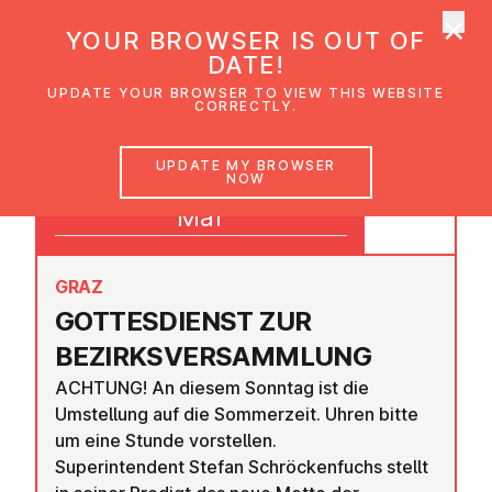
×
UMC Austria
YOUR BROWSER IS OUT OF
Ope
DATE!
UPDATE YOUR BROWSER TO VIEW THIS WEBSITE
CORRECTLY.
29
UPDATE MY BROWSER
NOW
09:30
Mar
GRAZ
GOTTES­DI­ENST ZUR
BEZIRKS­VER­S­AMMLUNG
ACHTUNG! An diesem Sonntag ist die
Umstellung auf die Sommerzeit. Uhren bitte
um eine Stunde vorstellen.
Superintendent Stefan Schröckenfuchs stellt