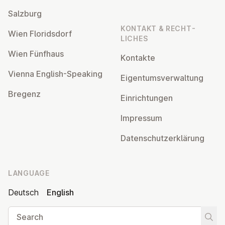
Salzburg
KONTAKT & RECHT­
Wien Flor­idsdorf
LICHES
Wien Fünfhaus
Kontakte
Vienna English-Speaking
Ei­gentums­ver­wal­tung
Bregenz
Ein­rich­tun­gen
Impressum
Datens­chutzerklärung
LANGUAGE
Deutsch
English
Search
Start