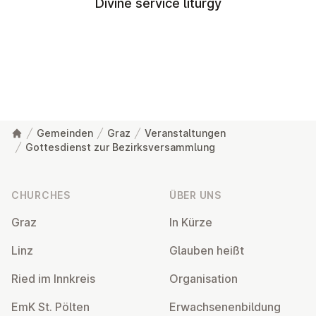
Divine service liturgy
Gemeinden
Graz
Veranstaltungen
Gottesdienst zur Bezirksversammlung
Footer
CHURCHES
ÜBER UNS
Graz
In Kürze
Linz
Glauben heißt
Ried im Innkreis
Or­gan­isa­tion
EmK St. Pölten
Er­wach­sen­en­bildung