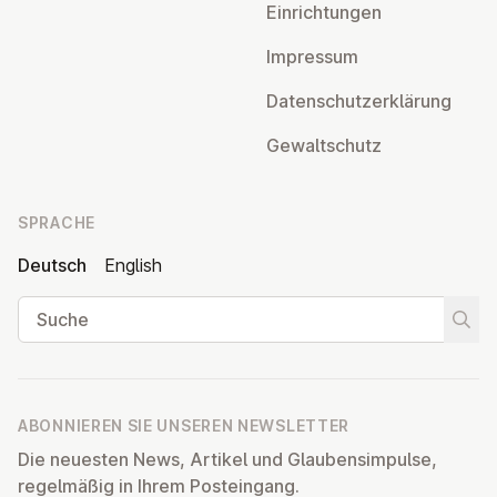
Ein­rich­tun­gen
Impressum
Da­ten­schutz­er­klä­rung
Ge­walt­schutz
SPRACHE
Deutsch
English
Suche
Suche
ABONNIEREN SIE UNSEREN NEWSLETTER
Die neuesten News, Artikel und Glaubensimpulse,
regelmäßig in Ihrem Posteingang.