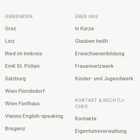
Fußzeile
GEMEINDEN
ÜBER UNS
Graz
In Kürze
Linz
Glauben heißt
Ried im Innkreis
Er­wach­se­nen­bil­dung
EmK St. Pölten
Frau­en­netz­werk
Salzburg
Kinder- und Ju­gend­werk
Wien Flo­rids­dorf
KONTAKT & RECHT­LI­
Wien Fünfhaus
CHES
Vienna English-speaking
Kontakte
Bregenz
Ei­gen­tums­ver­wal­tung