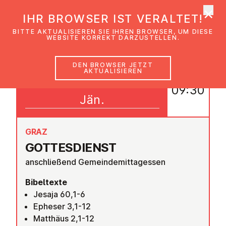
×
EmK Österreich
IHR BROWSER IST VERALTET!
Men
BITTE AKTUALISIEREN SIE IHREN BROWSER, UM DIESE
WEBSITE KORREKT DARZUSTELLEN.
DEN BROWSER JETZT
AKTUALISIEREN
04
09:30
Jän.
GRAZ
GOT­TES­DIENST
anschließend Gemeindemittagessen
Bibeltexte
Jesaja 60,1-6
Epheser 3,1-12
Matthäus 2,1-12