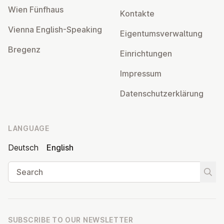
Wien Fünfhaus
Kontakte
Vienna English-Speaking
Ei­gentums­ver­wal­tung
Bregenz
Ein­rich­tun­gen
Impressum
Datens­chutzerklärung
LANGUAGE
Deutsch
English
Search
Start
SUBSCRIBE TO OUR NEWSLETTER