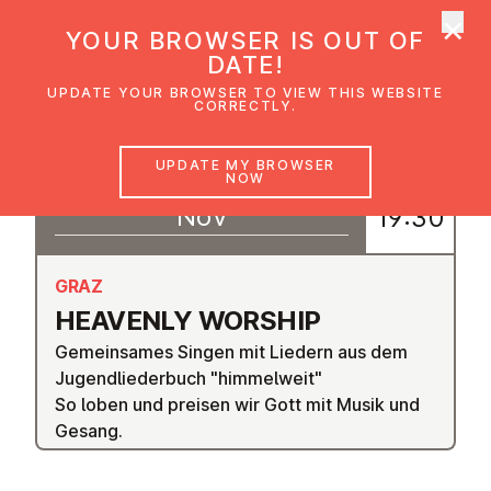
×
UMC Austria
YOUR BROWSER IS OUT OF
Ope
DATE!
UPDATE YOUR BROWSER TO VIEW THIS WEBSITE
CORRECTLY.
20
UPDATE MY BROWSER
18:30
NOW
–
Nov
19:30
GRAZ
HEAVENLY WORSHIP
Gemeinsames Singen mit Liedern aus dem
Jugendliederbuch "himmelweit"
So loben und preisen wir Gott mit Musik und
Gesang.