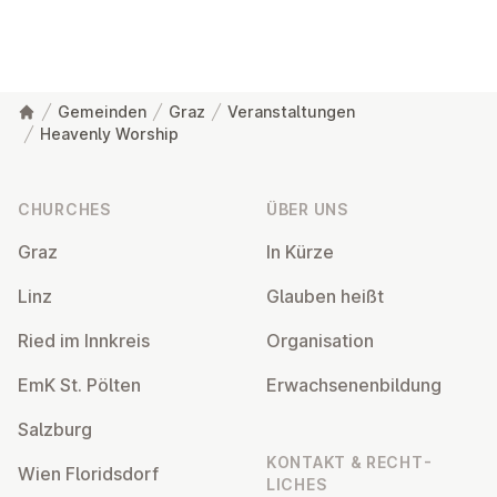
Gemeinden
Graz
Veranstaltungen
Heavenly Worship
Footer
CHURCHES
ÜBER UNS
Graz
In Kürze
Linz
Glauben heißt
Ried im Innkreis
Or­gan­isa­tion
EmK St. Pölten
Er­wach­sen­en­bildung
Salzburg
KONTAKT & RECHT­
Wien Flor­idsdorf
LICHES