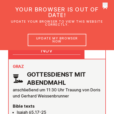
×
UMC Austria
YOUR BROWSER IS OUT OF
Ope
DATE!
UPDATE YOUR BROWSER TO VIEW THIS WEBSITE
CORRECTLY.
16
UPDATE MY BROWSER
NOW
09:30
Nov
GRAZ
GOTTES­DI­ENST MIT
ABENDMAHL
anschließend um 11:30 Uhr Trauung von Doris
und Gerhard Weissenbrunner
Bible texts
Isaiah 65,17-25