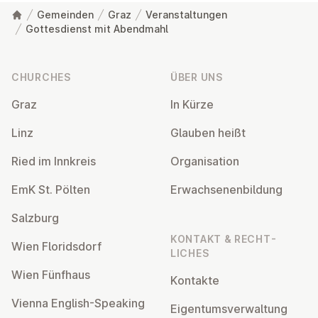
Gemeinden
Graz
Veranstaltungen
Gottesdienst mit Abendmahl
Footer
CHURCHES
ÜBER UNS
Graz
In Kürze
Linz
Glauben heißt
Ried im Innkreis
Or­gan­isa­tion
EmK St. Pölten
Er­wach­sen­en­bildung
Salzburg
KONTAKT & RECHT­
Wien Flor­idsdorf
LICHES
Wien Fünfhaus
Kontakte
Vienna English-Speaking
Ei­gentums­ver­wal­tung