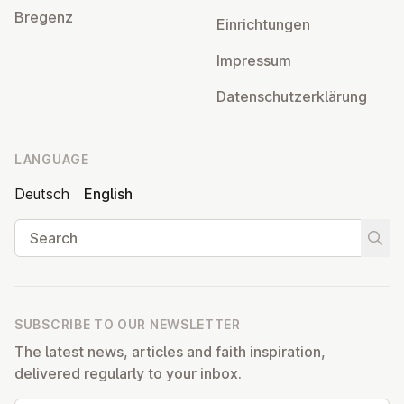
Bregenz
Ein­rich­tun­gen
Impressum
Datens­chutzerklärung
LANGUAGE
Deutsch
English
Search
Start
SUBSCRIBE TO OUR NEWSLETTER
The latest news, articles and faith inspiration,
delivered regularly to your inbox.