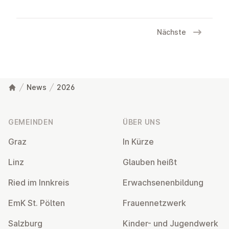
Nächste
News
2026
Fußzeile
GEMEINDEN
ÜBER UNS
Graz
In Kürze
Linz
Glauben heißt
Ried im Innkreis
Er­wach­se­nen­bil­dung
EmK St. Pölten
Frau­en­netz­werk
Salzburg
Kinder- und Ju­gend­werk