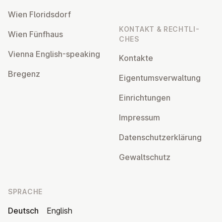
Wien Flo­rids­dorf
KONTAKT & RECHT­LI­
Wien Fünfhaus
CHES
Vienna English-speaking
Kontakte
Bregenz
Ei­gen­tums­ver­wal­tung
Ein­rich­tun­gen
Impressum
Da­ten­schutz­er­klä­rung
Ge­walt­schutz
SPRACHE
Deutsch
English