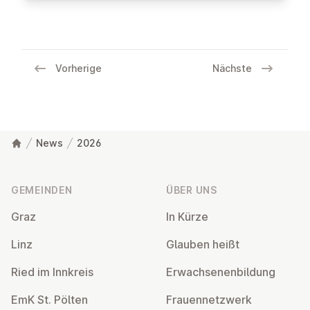
Vorherige
Nächste
News
2026
Fußzeile
GEMEINDEN
ÜBER UNS
Graz
In Kürze
Linz
Glauben heißt
Ried im Innkreis
Er­wach­se­nen­bil­dung
EmK St. Pölten
Frau­en­netz­werk