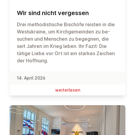
Wir sind nicht vergessen
Drei metho­dis­tische Bi­schöfe reis­ten in die
West­ukraine, um Kirch­gemein­den zu be­
suchen und Men­schen zu be­geg­nen, die
seit Jahren im Krieg leben. Ihr Fazit: Die
tätige Liebe vor Ort ist ein star­kes Zeichen
der Hoffnung.
14. April 2026
wei­ter­le­sen