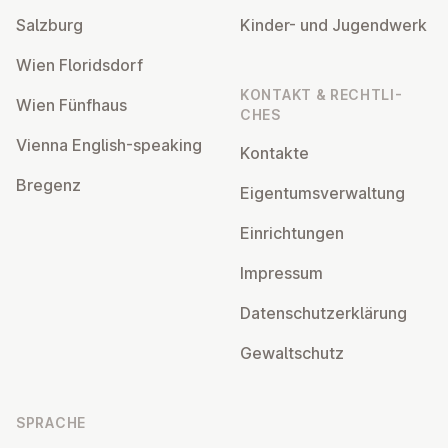
Salzburg
Kinder- und Ju­gend­werk
Wien Flo­rids­dorf
KONTAKT & RECHT­LI­
Wien Fünfhaus
CHES
Vienna English-speaking
Kontakte
Bregenz
Ei­gen­tums­ver­wal­tung
Ein­rich­tun­gen
Impressum
Da­ten­schutz­er­klä­rung
Ge­walt­schutz
SPRACHE