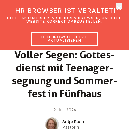
×
EmK Österreich
IHR BROWSER IST VERALTET!
Men
BITTE AKTUALISIEREN SIE IHREN BROWSER, UM DIESE
WEBSITE KORREKT DARZUSTELLEN.
DEN BROWSER JETZT
NEWS
AKTUALISIEREN
Voller Segen: Got­tes­
dienst mit Teen­ager­
seg­nung und Som­mer­
fest in Fünfhaus
9. Juli 2026
Antje Klein
Pastorin