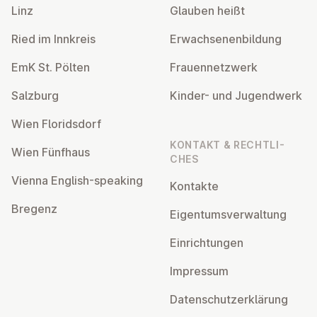
Linz
Glauben heißt
Ried im Innkreis
Er­wach­se­nen­bil­dung
EmK St. Pölten
Frau­en­netz­werk
Salzburg
Kinder- und Ju­gend­werk
Wien Flo­rids­dorf
KONTAKT & RECHT­LI­
Wien Fünfhaus
CHES
Vienna English-speaking
Kontakte
Bregenz
Ei­gen­tums­ver­wal­tung
Ein­rich­tun­gen
Impressum
Da­ten­schutz­er­klä­rung