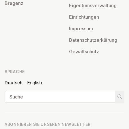
Bregenz
Ei­gen­tums­ver­wal­tung
Ein­rich­tun­gen
Impressum
Da­ten­schutz­er­klä­rung
Ge­walt­schutz
SPRACHE
Deutsch
English
Suche
Suche
ABONNIEREN SIE UNSEREN NEWSLETTER