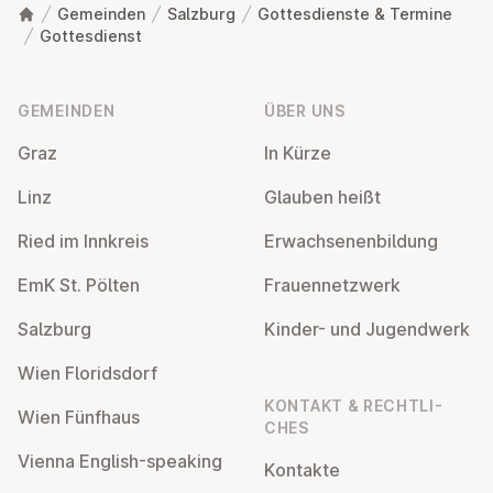
Gemeinden
Salzburg
Gottesdienste & Termine
Gottesdienst
Fußzeile
GEMEINDEN
ÜBER UNS
Graz
In Kürze
Linz
Glauben heißt
Ried im Innkreis
Er­wach­se­nen­bil­dung
EmK St. Pölten
Frau­en­netz­werk
Salzburg
Kinder- und Ju­gend­werk
Wien Flo­rids­dorf
KONTAKT & RECHT­LI­
Wien Fünfhaus
CHES
Vienna English-speaking
Kontakte