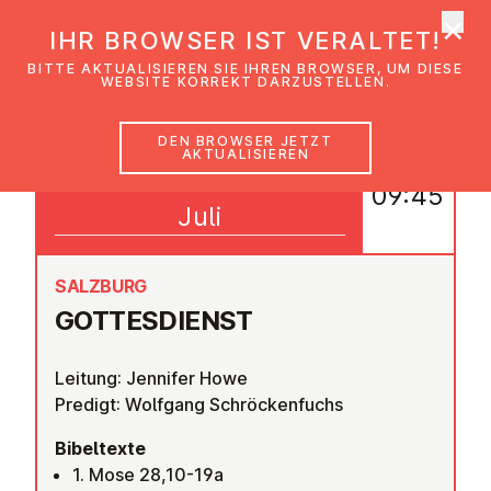
×
EmK Österreich
IHR BROWSER IST VERALTET!
Men
BITTE AKTUALISIEREN SIE IHREN BROWSER, UM DIESE
WEBSITE KORREKT DARZUSTELLEN.
DEN BROWSER JETZT
AKTUALISIEREN
19
09:45
Juli
SALZBURG
GOT­TES­DIENST
Leitung: Jennifer Howe
Predigt: Wolfgang Schröckenfuchs
Bibeltexte
1. Mose 28,10-19a