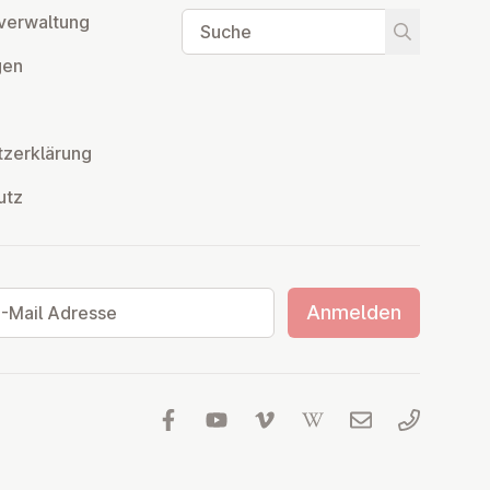
Suche
ver­wal­tung
Suche star
­gen
z­er­klä­rung
utz
ail Adresse
Anmelden