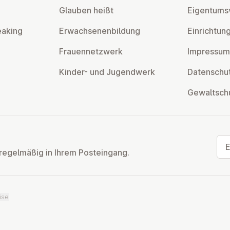
Glauben heißt
Ei­gen­tums­
eaking
Er­wach­se­nen­bil­dung
Ein­rich­tun
Frau­en­netz­werk
Impressum
Kinder- und Ju­gend­werk
Da­ten­schut
Ge­walt­sch
E-M
regelmäßig in Ihrem Posteingang.
ise