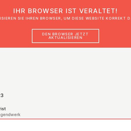
IHR BROWSER IST VERALTET!
den
Glaubensimpulse
News
Veranstal
ISIEREN SIE IHREN BROWSER, UM DIESE WEBSITE KORREKT 
DEN BROWSER JETZT
AKTUALISIEREN
23
ist
Jugendwerk