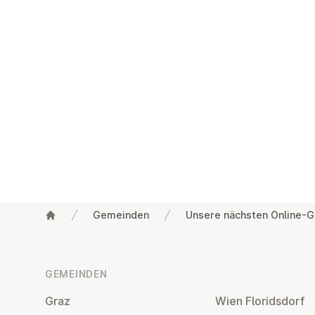
Gemeinden
Unsere nächsten Online-G
Fußzeile
GEMEINDEN
Graz
Wien Flo­rids­dorf