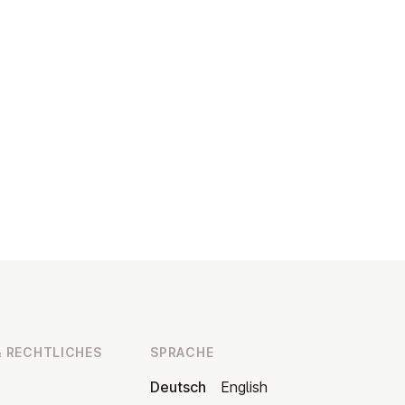
 RECHT­LI­CHES
SPRACHE
Deutsch
English