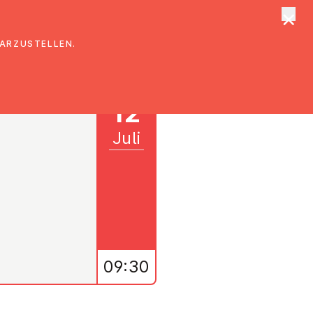
×
tungen
Suche
DARZUSTELLEN.
12
Juli
09:30