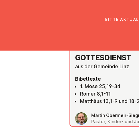
EmK Österreich
Über uns
Gemein
BITTE AKTUAL
ONLINE MITFEIERN
GOT­TES­DIENST
aus der Gemeinde Linz
Bibeltexte
1. Mose 25,19-34
Römer 8,1-11
Matthäus 13,1-9 und 18-
Martin Obermeir-Siegr
Pastor, Kinder- und 