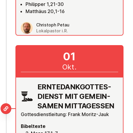
Philipper 1,21-30
Matthäus 20,1-16
Christoph Petau
Lokalpastor i.R.
01
Okt.
ERN­TE­DANK­GOT­TES­
DIENST MIT GE­MEIN­
SA­MEN MIT­TAG­ESSEN
Gottesdienstleitung: Frank Moritz-Jauk
Bibeltexte