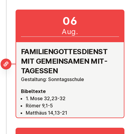
06
Aug.
FA­MI­LI­EN­GOT­TES­DIENST
MIT GE­MEIN­SA­MEN MIT­
TAG­ESSEN
Gestaltung: Sonntagsschule
Bibeltexte
1. Mose 32,23-32
Römer 9,1-5
Matthäus 14,13-21