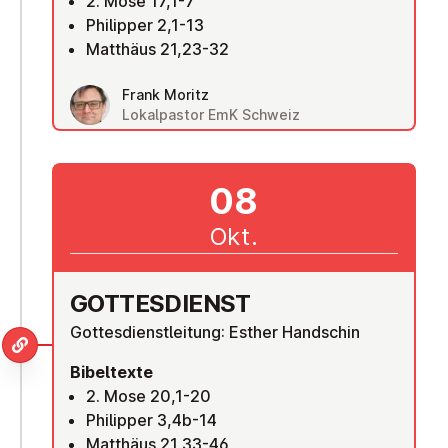
2. Mose 17,1-7
Philipper 2,1-13
Matthäus 21,23-32
Frank Moritz
Lokalpastor EmK Schweiz
08
Okt.
GOT­TES­DIENST
Gottesdienstleitung: Esther Handschin
Bibeltexte
2. Mose 20,1-20
Philipper 3,4b-14
Matthäus 21,33-46