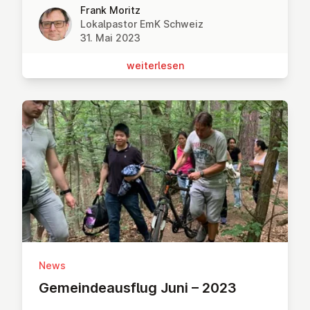
Frank Moritz
Lokalpastor EmK Schweiz
31. Mai 2023
wei­ter­le­sen
News
Ge­mein­de­aus­flug Juni – 2023