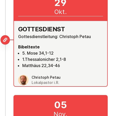
29
Okt.
GOT­TES­DIENST
Gottesdienstleitung: Christoph Petau
Bibeltexte
5. Mose 34,1-12
1.Thessalonicher 2,1-8
Matthäus 22,34-46
Christoph Petau
Lokalpastor i.R.
05
Nov.