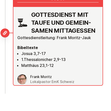
GOT­TES­DIENST MIT
TAUFE UND GE­MEIN­
SA­MEN MIT­TAG­ESSEN
Gottesdienstleitung: Frank Moritz-Jauk
Bibeltexte
Josua 3,7-17
1.Thessalonicher 2,9-13
Matthäus 23,1-12
Frank Moritz
Lokalpastor EmK Schweiz