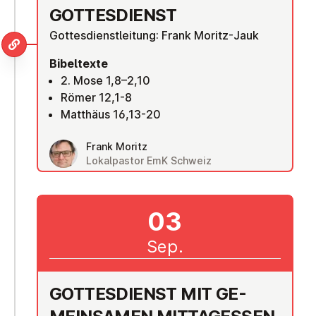
GOT­TES­DIENST
Gottesdienstleitung: Frank Moritz-Jauk
Bibeltexte
2. Mose 1,8–2,10
Römer 12,1-8
Matthäus 16,13-20
Frank Moritz
Lokalpastor EmK Schweiz
03
Sep.
GOT­TES­DIENST MIT GE­