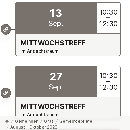
13
10:30
–
Sep.
12:30
MITT­WOCH­S­TREFF
im Andachtsraum
27
10:30
–
Sep.
12:30
MITT­WOCH­S­TREFF
im Andachtsraum
Gemeinden
Graz
Gemeindebriefe
August - Oktober 2023