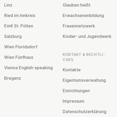
Linz
Glauben heißt
Ried im Innkreis
Er­wach­se­nen­bil­dung
EmK St. Pölten
Frau­en­netz­werk
Salzburg
Kinder- und Ju­gend­werk
Wien Flo­rids­dorf
KONTAKT & RECHT­LI­
Wien Fünfhaus
CHES
Vienna English-speaking
Kontakte
Bregenz
Ei­gen­tums­ver­wal­tung
Ein­rich­tun­gen
Impressum
Da­ten­schutz­er­klä­rung