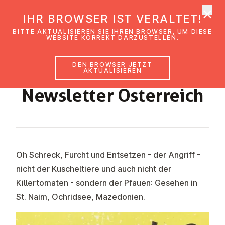
×
EmK Österreich
IHR BROWSER IST VERALTET!
Men
BITTE AKTUALISIEREN SIE IHREN BROWSER, UM DIESE
WEBSITE KORREKT DARZUSTELLEN.
DEN BROWSER JETZT
OKTOBER 2022
AKTUALISIEREN
News­let­ter Ös­ter­reich
Oh Schreck, Furcht und Entsetzen - der Angriff -
nicht der Kuscheltiere und auch nicht der
Killertomaten - sondern der Pfauen: Gesehen in
St. Naim, Ochridsee, Mazedonien.