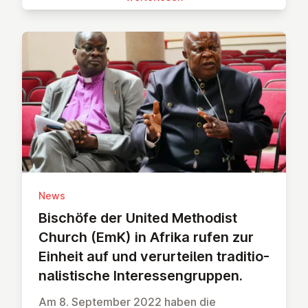
News
Bischöfe der United Methodist
Church (EmK) in Afrika rufen zur
Einheit auf und ver­ur­tei­len tra­di­tio­
na­lis­ti­sche In­ter­es­sen­grup­pen.
Am 8. September 2022 haben die