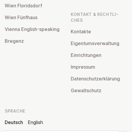
Wien Flo­rids­dorf
KONTAKT & RECHT­LI­
Wien Fünfhaus
CHES
Vienna English-speaking
Kontakte
Bregenz
Ei­gen­tums­ver­wal­tung
Ein­rich­tun­gen
Impressum
Da­ten­schutz­er­klä­rung
Ge­walt­schutz
SPRACHE
Deutsch
English