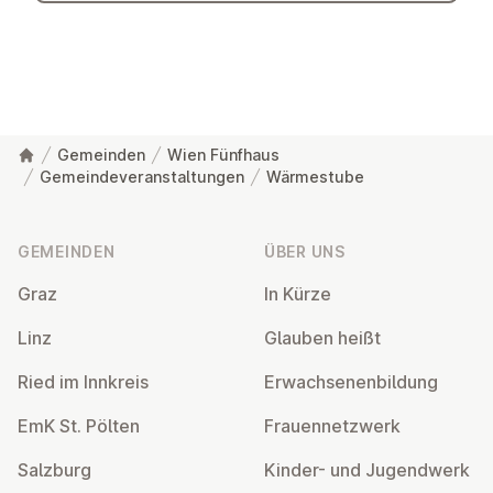
Gemeinden
Wien Fünfhaus
Gemeindeveranstaltungen
Wärmestube
Fußzeile
GEMEINDEN
ÜBER UNS
Graz
In Kürze
Linz
Glauben heißt
Ried im Innkreis
Er­wach­se­nen­bil­dung
EmK St. Pölten
Frau­en­netz­werk
Salzburg
Kinder- und Ju­gend­werk