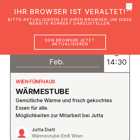
×
EmK Österreich
IHR BROWSER IST VERALTET!
Men
BITTE AKTUALISIEREN SIE IHREN BROWSER, UM DIESE
WEBSITE KORREKT DARZUSTELLEN.
DEN BROWSER JETZT
AKTUALISIEREN
17
11:00
–
Feb.
14:30
WIEN FÜNFHAUS
WÄR­ME­STU­BE
Gemütliche Wärme und frisch gekochtes
Essen für alle.
Möglichkeiten zur Mitarbeit bei Jutta
Jutta Dietl
Wärmestube EmK Wien