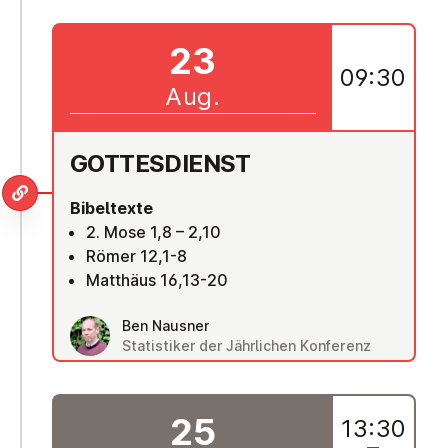
23
09:30
Aug.
GOT­TES­DIENST
Bibeltexte
2. Mose 1,8 – 2,10
Römer 12,1-8
Matthäus 16,13-20
Ben Nausner
Statistiker der Jährlichen Konferenz
25
13:30