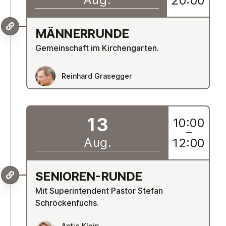
20:00
MÄN­NER­RUN­DE
Gemeinschaft im Kirchengarten.
Reinhard Grasegger
13
10:00
–
Aug.
12:00
SENIOREN-RUNDE
Mit Superintendent Pastor Stefan
Schröckenfuchs.
Antje Klein