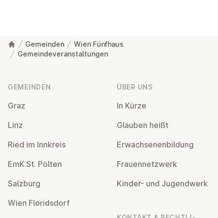
Gemeinden
Wien Fünfhaus
Gemeindeveranstaltungen
Fußzeile
GEMEINDEN
ÜBER UNS
Graz
In Kürze
Linz
Glauben heißt
Ried im Innkreis
Er­wach­se­nen­bil­dung
EmK St. Pölten
Frau­en­netz­werk
Salzburg
Kinder- und Ju­gend­werk
Wien Flo­rids­dorf
KONTAKT & RECHT­LI­