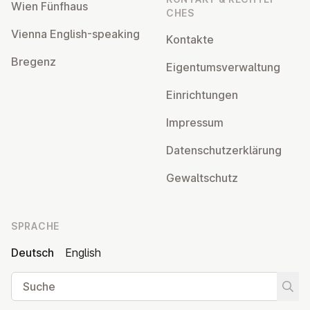
Wien Fünfhaus
CHES
Vienna English-speaking
Kontakte
Bregenz
Ei­gen­tums­ver­wal­tung
Ein­rich­tun­gen
Impressum
Da­ten­schutz­er­klä­rung
Ge­walt­schutz
SPRACHE
Deutsch
English
Suche
Suche