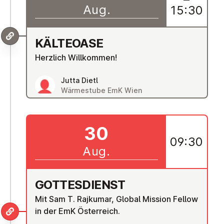
–
Aug.
15:30
KÄLTEOASE
Herzlich Willkommen!
Jutta Dietl
Wärmestube EmK Wien
30
09:30
Aug.
GOT­TES­DIENST
Mit Sam T. Rajkumar, Global Mission Fellow
in der EmK Österreich.