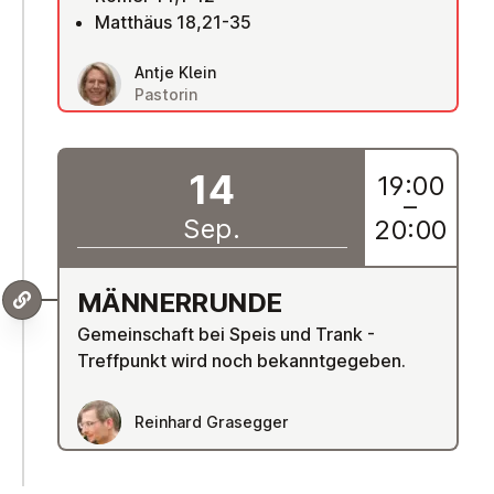
Matthäus 18,21-35
Antje Klein
Pastorin
14
19:00
–
Sep.
20:00
MÄN­NER­RUN­DE
Gemeinschaft bei Speis und Trank -
Treffpunkt wird noch bekanntgegeben.
Reinhard Grasegger