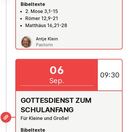
Bibeltexte
2. Mose 3,1-15
Römer 12,9-21
Matthäus 16,21-28
Antje Klein
Pastorin
06
09:30
Sep.
GOT­TES­DIENST ZUM
SCHUL­AN­FANG
Für Kleine und Große!
Bibeltexte