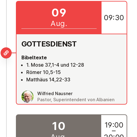
09
09:30
Aug.
GOT­TES­DIENST
Bibeltexte
1. Mose 37,1-4 und 12-28
Römer 10,5-15
Matthäus 14,22-33
Wilfried Nausner
Pastor, Superintendent von Albanien
10
19:00
–
Aug.