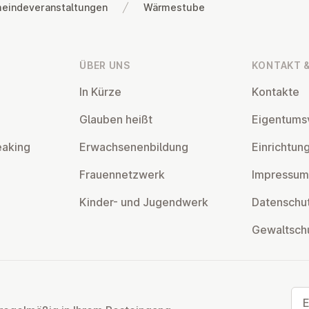
eindeveranstaltungen
Wärmestube
ÜBER UNS
KONTAKT &
In Kürze
Kontakte
Glauben heißt
Ei­gen­tums­
eaking
Er­wach­se­nen­bil­dung
Ein­rich­tun
Frau­en­netz­werk
Impressum
Kinder- und Ju­gend­werk
Da­ten­schut
Ge­walt­sch
E-M