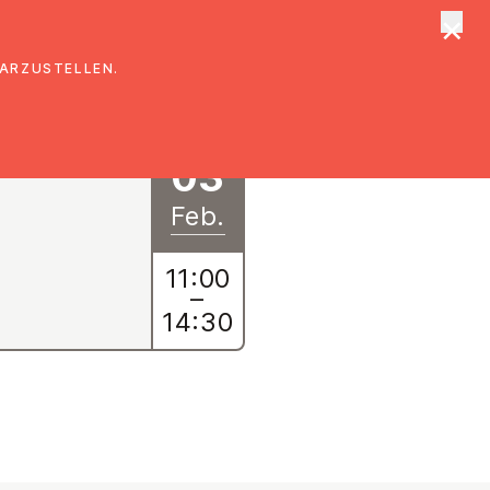
×
tungen
Suche
DARZUSTELLEN.
03
Feb.
11:00
–
14:30