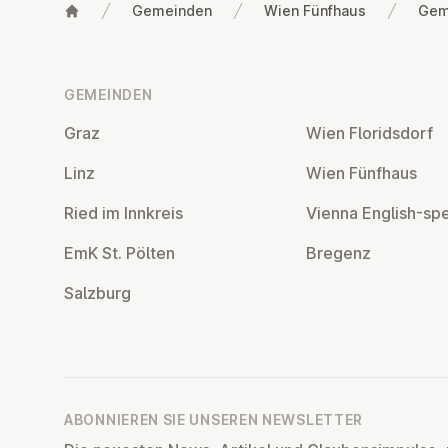
Gemeinden
Wien Fünfhaus
Gem
Fußzeile
GEMEINDEN
Graz
Wien Flo­rids­dorf
Linz
Wien Fünfhaus
Ried im Innkreis
Vienna English-sp
EmK St. Pölten
Bregenz
Salzburg
ABONNIEREN SIE UNSEREN NEWSLETTER