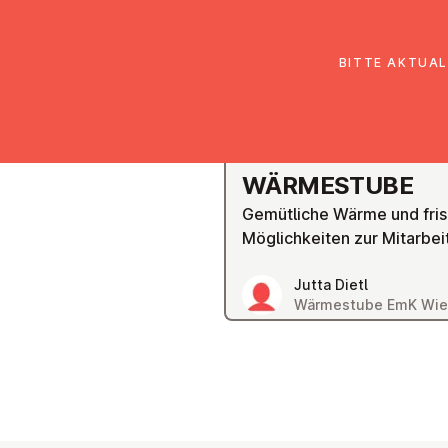
EmK Österreich
Über uns
Gemein
BITTE AKTUAL
WIEN FÜNFHAUS
WÄR­ME­STU­BE
Gemütliche Wärme und fris
Möglichkeiten zur Mitarbei
Jutta Dietl
Wärmestube EmK Wie