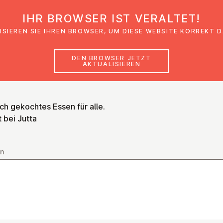
IHR BROWSER IST VERALTET!
den
Glaubensimpulse
News
Veranstal
ISIEREN SIE IHREN BROWSER, UM DIESE WEBSITE KORREKT 
DEN BROWSER JETZT
AKTUALISIEREN
ch gekochtes Essen für alle.
t bei Jutta
n