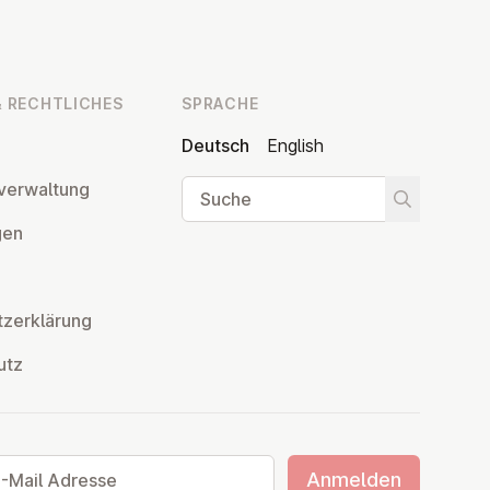
 RECHT­LI­CHES
SPRACHE
Deutsch
English
Suche
ver­wal­tung
Suche star
­gen
z­er­klä­rung
utz
ail Adresse
Anmelden