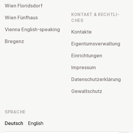
Wien Flo­rids­dorf
KONTAKT & RECHT­LI­
Wien Fünfhaus
CHES
Vienna English-speaking
Kontakte
Bregenz
Ei­gen­tums­ver­wal­tung
Ein­rich­tun­gen
Impressum
Da­ten­schutz­er­klä­rung
Ge­walt­schutz
SPRACHE
Deutsch
English