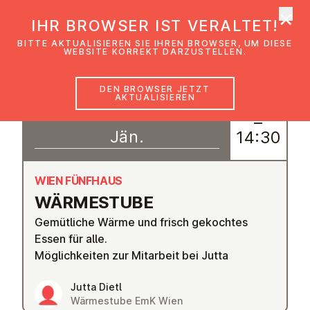
×
EmK Österreich
IHR BROWSER IST VERALTET!
Men
BITTE AKTUALISIEREN SIE IHREN BROWSER, UM DIESE
WEBSITE KORREKT DARZUSTELLEN.
DEN BROWSER JETZT
AKTUALISIEREN
06
11:00
–
Jän.
14:30
WIEN FÜNFHAUS
WÄR­ME­STU­BE
Gemütliche Wärme und frisch gekochtes
Essen für alle.
Möglichkeiten zur Mitarbeit bei Jutta
Jutta Dietl
Wärmestube EmK Wien