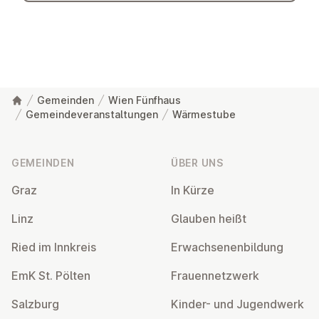
Gemeinden
Wien Fünfhaus
Gemeindeveranstaltungen
Wärmestube
Fußzeile
GEMEINDEN
ÜBER UNS
Graz
In Kürze
Linz
Glauben heißt
Ried im Innkreis
Er­wach­se­nen­bil­dung
EmK St. Pölten
Frau­en­netz­werk
Salzburg
Kinder- und Ju­gend­werk