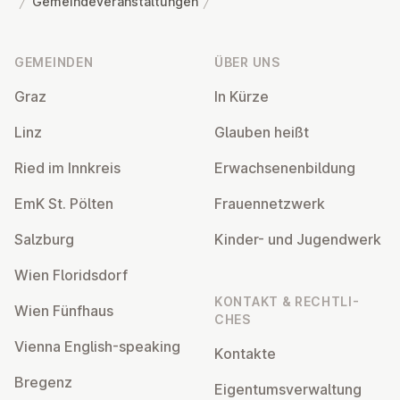
Gemeindeveranstaltungen
Fußzeile
GEMEINDEN
ÜBER UNS
Graz
In Kürze
Linz
Glauben heißt
Ried im Innkreis
Er­wach­se­nen­bil­dung
EmK St. Pölten
Frau­en­netz­werk
Salzburg
Kinder- und Ju­gend­werk
Wien Flo­rids­dorf
KONTAKT & RECHT­LI­
Wien Fünfhaus
CHES
Vienna English-speaking
Kontakte
Bregenz
Ei­gen­tums­ver­wal­tung