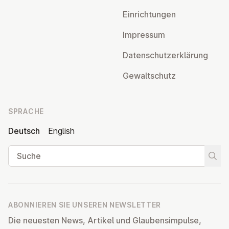
Ein­rich­tun­gen
Impressum
Da­ten­schutz­er­klä­rung
Ge­walt­schutz
SPRACHE
Deutsch
English
Suche
Suche
ABONNIEREN SIE UNSEREN NEWSLETTER
Die neuesten News, Artikel und Glaubensimpulse,