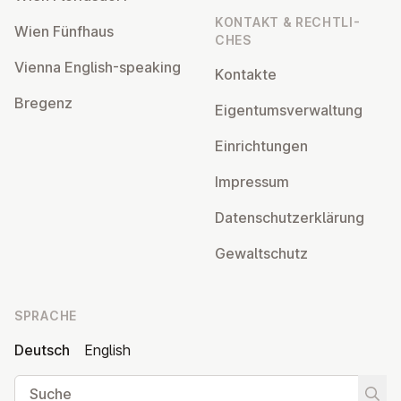
KONTAKT & RECHT­LI­
Wien Fünfhaus
CHES
Vienna English-speaking
Kontakte
Bregenz
Ei­gen­tums­ver­wal­tung
Ein­rich­tun­gen
Impressum
Da­ten­schutz­er­klä­rung
Ge­walt­schutz
SPRACHE
Deutsch
English
Suche