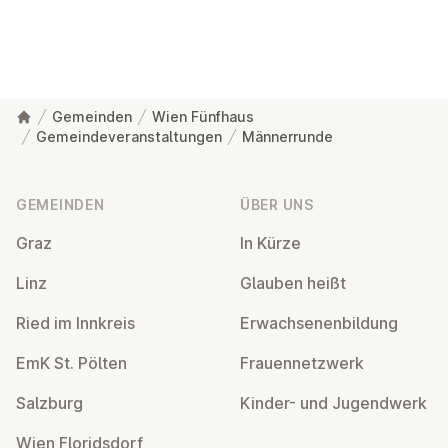
Gemeinden
Wien Fünfhaus
Gemeindeveranstaltungen
Männerrunde
Fußzeile
GEMEINDEN
ÜBER UNS
Graz
In Kürze
Linz
Glauben heißt
Ried im Innkreis
Er­wach­se­nen­bil­dung
EmK St. Pölten
Frau­en­netz­werk
Salzburg
Kinder- und Ju­gend­werk
Wien Flo­rids­dorf