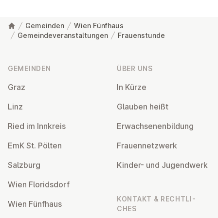
Gemeinden
Wien Fünfhaus
Gemeindeveranstaltungen
Frauenstunde
Fußzeile
GEMEINDEN
ÜBER UNS
Graz
In Kürze
Linz
Glauben heißt
Ried im Innkreis
Er­wach­se­nen­bil­dung
EmK St. Pölten
Frau­en­netz­werk
Salzburg
Kinder- und Ju­gend­werk
Wien Flo­rids­dorf
KONTAKT & RECHT­LI­
Wien Fünfhaus
CHES