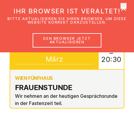
×
EmK Österreich
IHR BROWSER IST VERALTET!
Men
BITTE AKTUALISIEREN SIE IHREN BROWSER, UM DIESE
WEBSITE KORREKT DARZUSTELLEN.
DEN BROWSER JETZT
AKTUALISIEREN
11
19:00
–
März
20:30
WIEN FÜNFHAUS
FRAU­EN­STUN­DE
Wir nehmen an der heutigen Gesprächsrunde
in der Fastenzeit teil.