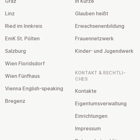
Graz
In Kürze
Linz
Glauben heißt
Ried im Innkreis
Er­wach­se­nen­bil­dung
EmK St. Pölten
Frau­en­netz­werk
Salzburg
Kinder- und Ju­gend­werk
Wien Flo­rids­dorf
KONTAKT & RECHT­LI­
Wien Fünfhaus
CHES
Vienna English-speaking
Kontakte
Bregenz
Ei­gen­tums­ver­wal­tung
Ein­rich­tun­gen
Impressum