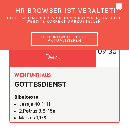
×
EmK Österreich
IHR BROWSER IST VERALTET!
Men
BITTE AKTUALISIEREN SIE IHREN BROWSER, UM DIESE
WEBSITE KORREKT DARZUSTELLEN.
DEN BROWSER JETZT
AKTUALISIEREN
06
09:30
Dez.
WIEN FÜNFHAUS
GOT­TES­DIENST
Bibeltexte
Jesaja 40,1-11
2.Petrus 3,8-15a
Markus 1,1-8