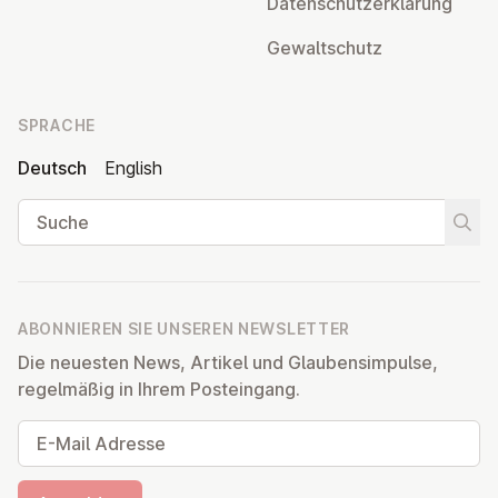
Da­ten­schutz­er­klä­rung
Ge­walt­schutz
SPRACHE
Deutsch
English
Suche
Suche
ABONNIEREN SIE UNSEREN NEWSLETTER
Die neuesten News, Artikel und Glaubensimpulse,
regelmäßig in Ihrem Posteingang.
E-Mail Adresse