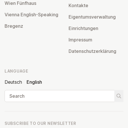
Wien Fünfhaus
Kontakte
Vienna English-Speaking
Ei­gentums­ver­wal­tung
Bregenz
Ein­rich­tun­gen
Impressum
Datens­chutzerklärung
LANGUAGE
Deutsch
English
Search
Start
SUBSCRIBE TO OUR NEWSLETTER