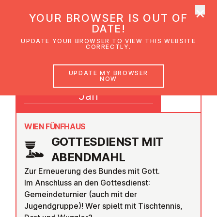
×
UMC Austria
YOUR BROWSER IS OUT OF
Ope
DATE!
UPDATE YOUR BROWSER TO VIEW THIS WEBSITE
CORRECTLY.
11
UPDATE MY BROWSER
NOW
09:30
Jan
WIEN FÜNFHAUS
GOTTES­DI­ENST MIT
ABENDMAHL
Zur Erneuerung des Bundes mit Gott.
Im Anschluss an den Gottesdienst:
Gemeindeturnier (auch mit der
Jugendgruppe)! Wer spielt mit Tischtennis,