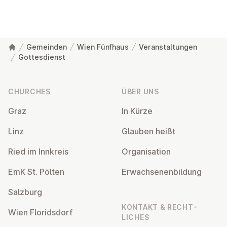
Gemeinden
Wien Fünfhaus
Veranstaltungen
Gottesdienst
Footer
CHURCHES
ÜBER UNS
Graz
In Kürze
Linz
Glauben heißt
Ried im Innkreis
Or­gan­isa­tion
EmK St. Pölten
Er­wach­sen­en­bildung
Salzburg
KONTAKT & RECHT­
Wien Flor­idsdorf
LICHES