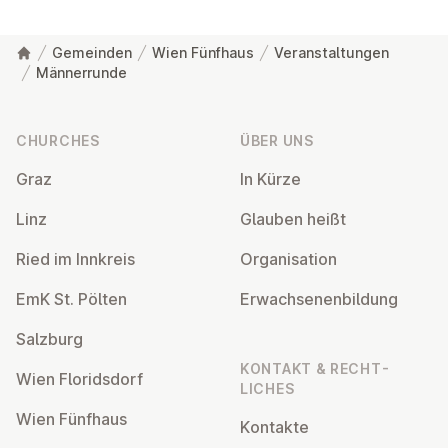
Gemeinden
Wien Fünfhaus
Veranstaltungen
Männerrunde
Footer
CHURCHES
ÜBER UNS
Graz
In Kürze
Linz
Glauben heißt
Ried im Innkreis
Or­gan­isa­tion
EmK St. Pölten
Er­wach­sen­en­bildung
Salzburg
KONTAKT & RECHT­
Wien Flor­idsdorf
LICHES
Wien Fünfhaus
Kontakte