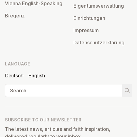
Vienna English-Speaking
Ei­gentums­ver­wal­tung
Bregenz
Ein­rich­tun­gen
Impressum
Datens­chutzerklärung
LANGUAGE
Deutsch
English
Search
Start
SUBSCRIBE TO OUR NEWSLETTER
The latest news, articles and faith inspiration,
delivered regularly to your inbox.