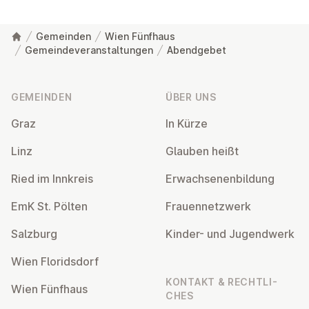
Gemeinden
Wien Fünfhaus
Gemeindeveranstaltungen
Abendgebet
Fußzeile
GEMEINDEN
ÜBER UNS
Graz
In Kürze
Linz
Glauben heißt
Ried im Innkreis
Er­wach­se­nen­bil­dung
EmK St. Pölten
Frau­en­netz­werk
Salzburg
Kinder- und Ju­gend­werk
Wien Flo­rids­dorf
KONTAKT & RECHT­LI­
Wien Fünfhaus
CHES