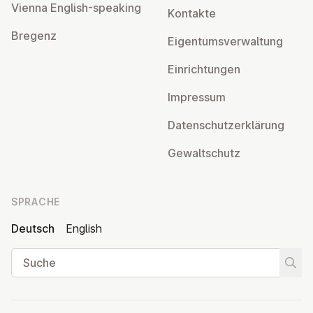
Vienna English-speaking
Kontakte
Bregenz
Ei­gen­tums­ver­wal­tung
Ein­rich­tun­gen
Impressum
Da­ten­schutz­er­klä­rung
Ge­walt­schutz
SPRACHE
Deutsch
English
Suche
Suche