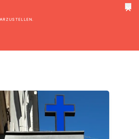
×
tungen
Suche
DARZUSTELLEN.
e