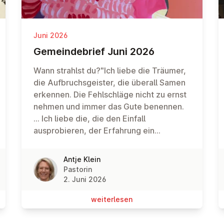
Juni 2026
Ge­mein­de­brief Juni 2026
Wann strahlst du?"Ich liebe die Träumer,
die Aufbruchsgeister, die überall Samen
erkennen. Die Fehlschläge nicht zu ernst
nehmen und immer das Gute benennen.
... Ich liebe die, die den Einfall
ausprobieren, der Erfahrung ein
Schnippchen schlagen. Zwischen
Misserfolgen heil hindurch schlängeln
Antje Klein
und deren Augen leuchten, wenn sie
Pastorin
fragen..."
2. Juni 2026
wei­ter­le­sen