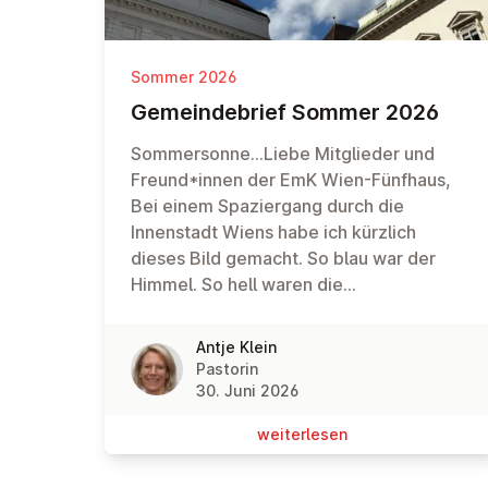
Sommer 2026
Ge­mein­de­brief Sommer 2026
Sommersonne...Liebe Mitglieder und
Freund*innen der EmK Wien-Fünfhaus,
Bei einem Spaziergang durch die
Innenstadt Wiens habe ich kürzlich
dieses Bild gemacht. So blau war der
Himmel. So hell waren die
Sonnenstrahlen. So schön war dieser Tag
mit seiner Sommersonne!
Antje Klein
Pastorin
30. Juni 2026
wei­ter­le­sen