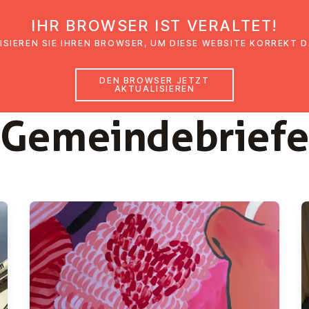
IHR BROWSER IST VERALTET!
den
Glaubensimpulse
News
Veranstal
ISIEREN SIE IHREN BROWSER, UM DIESE WEBSITE KORREKT 
DEN BROWSER JETZT
AKTUALISIEREN
2026
Ge­mein­de­brie­f