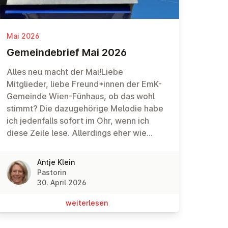
Mai 2026
Ge­mein­de­brief Mai 2026
Alles neu macht der Mai!Liebe
Mitglieder, liebe Freund*innen der EmK-
Gemeinde Wien-Fünhaus, ob das wohl
stimmt? Die dazugehörige Melodie habe
ich jedenfalls sofort im Ohr, wenn ich
diese Zeile lese. Allerdings eher wie
einen kurzen Jingle im Radio, denn über
den direkten Anschluss "macht die Seele
Antje Klein
frisch und frei" hinaus weiß ich dann auch
Pastorin
schon nicht mehr weiter. Das Lied "Alles
30. April 2026
neu macht der Mai" stammt vom Anfang
wei­ter­le­sen
des 19. Jahrhunderts und war sogar
einmal für den Unterricht in der 2. Klasse