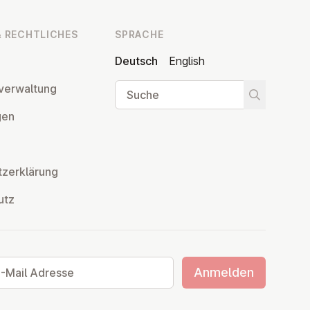
 RECHT­LI­CHES
SPRACHE
Deutsch
English
Suche
ver­wal­tung
Suche star
­gen
z­er­klä­rung
utz
ail Adresse
Anmelden