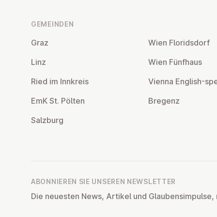
nur Gutes für diese Welt). Und dabei den
Winter, vor allem den innerlichen, zu
GEMEINDEN
verjagen und mich mit anderen zu
Graz
freuen, am Leben und am Lustig-Sein.
Wien Flo­rids­dorf
Linz
Wien Fünfhaus
Ried im Innkreis
Vienna English-sp
EmK St. Pölten
Bregenz
Salzburg
ABONNIEREN SIE UNSEREN NEWSLETTER
Die neuesten News, Artikel und Glaubensimpulse, 