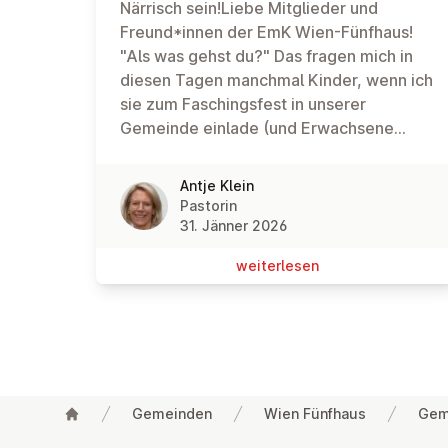
Närrisch sein!Liebe Mitglieder und
Freund*innen der EmK Wien-Fünfhaus!
"Als was gehst du?" Das fragen mich in
diesen Tagen manchmal Kinder, wenn ich
sie zum Faschingsfest in unserer
Gemeinde einlade (und Erwachsene
fragen manchmal auch). Ganz genau
weiß ich es noch nicht. Aber dass ich
Antje Klein
mich verkleiden werde, das steht fest.
Pastorin
Ich mag es, ab und zu nicht nur in ein
31. Jänner 2026
Kostüm, sondern damit auch in eine
wei­ter­le­sen
andere Rolle zu schlüpfen und mir so
etwas zuzugestehen, was ich mir sonst
eher nicht so erlaube. Richtig albern sein
zum Beispiel. Oder königinnenhaft durch
die Gegend schreiten. Zumindest so zu
tun, als hätte ich eine Fähigkeit, die ich
Gemeinden
Wien Fünfhaus
Gem
im richtigen Leben leider nicht habe:
Fußzeile
fliegen vielleicht oder zaubern (natürlich