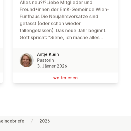
Alles neu?!?Liebe Mitglieder und
Freund*innen der EmK-Gemeinde Wien-
Fünfhaus!Die Neujahrsvorsätze sind
gefasst (oder schon wieder
fallengelassen). Das neue Jahr beginnt.
Gott spricht: "Siehe, ich mache alles
neu." (Offenbarung 21,5) Die (neue)
Jahreslosung für 2026 nimmt uns gleich
Antje Klein
mit hinein. In das Neue. Aber: Alles neu?
Pastorin
Alles anders? Wirklich? Alles neu. Das
3. Jänner 2026
wär's doch, oder? Manchmal wär's schon
wei­ter­le­sen
schön: Dass einfach alles ganz neu wird.
Und damit auch ganz anders. Ich
jedenfalls könnt mir da schon einiges
denken. Was ich mir tatsächlich "neu"
wünsche. Im eigenen Leben: Einen neuen
Geduldsfaden zum Beispiel, wenn mir
eindebriefe
2026
mein alter mal wieder reißt. Alles neu:
Eine neue Couch, ein neues Knie, eine