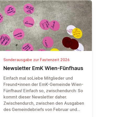
in Preußen gesetzlich vorgeschrieben.
Mittlerweile ist der Anfangssatz über das
alte Lied hinaus längst zu einem
geflügelten Wort geworden, auch in
Österreich.
Sonderausgabe zur Fastenzeit 2026
News­let­ter EmK Wien-Fünfhaus
Einfach mal soLiebe Mitglieder und
Freund*innen der EmK-Gemeinde Wien-
Fünfhaus! Einfach so, zwischendurch: So
kommt dieser Newsletter daher.
Zwischendurch, zwischen den Ausgaben
des Gemeindebriefs von Februar und
März. Ein bisschen kürzer als sonst. Um