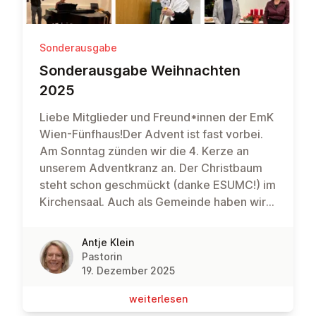
Sonderausgabe
Son­der­aus­ga­be Weih­nach­ten
2025
Liebe Mitglieder und Freund*innen der EmK
Wien-Fünfhaus!Der Advent ist fast vorbei.
Am Sonntag zünden wir die 4. Kerze an
unserem Adventkranz an. Der Christbaum
steht schon geschmückt (danke ESUMC!) im
Kirchensaal. Auch als Gemeinde haben wir
uns in den vergangenen Wochen
vorbereitet auf das Kommen unseres Herrn.
Antje Klein
Ein paar Eindrücke seht ihr hier auf den
Pastorin
Bildern.
19. Dezember 2025
wei­ter­le­sen