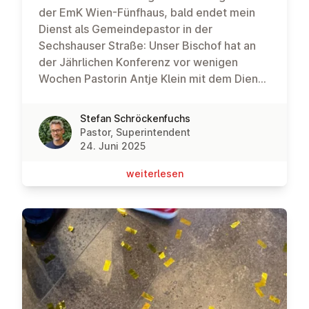
der EmK Wien-Fünfhaus, bald endet mein
Dienst als Gemeindepastor in der
Sechshauser Straße: Unser Bischof hat an
der Jährlichen Konferenz vor wenigen
Wochen Pastorin Antje Klein mit dem Dienst
in der Gemeinde Wien-Fünfhaus beauftragt.
Ihr habt in den vergangenen Wochen bereits
Stefan Schröckenfuchs
zahlreiche Gelegenheiten gehabt, sie
Pastor, Superintendent
kennen und schätzen zu lernen; und ich
24. Juni 2025
freue mich zu sehen, dass sie hier gut
wei­ter­le­sen
angekommen ist und herzlich aufgenommen
wird. Meine Dienstzuweisungen sind nun der
Dienst als Superintendent für die EmK
Österreich sowie als Gemeindepastor für
die Gemeinde Wien-Floridsdorf. Die neuen
Dienstzuweisungen treten mit 1. September
in Kraft; mein Dienst als Gemeindepastor
endet somit formal mit Ende August. Vorher