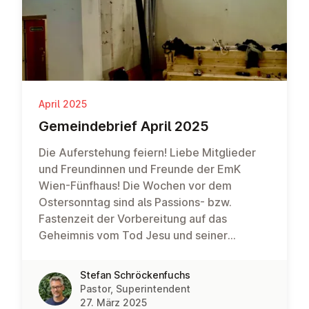
April 2025
Ge­mein­de­brief April 2025
Die Auferstehung feiern! Liebe Mitglieder
und Freundinnen und Freunde der EmK
Wien-Fünfhaus! Die Wochen vor dem
Ostersonntag sind als Passions- bzw.
Fastenzeit der Vorbereitung auf das
Geheimnis vom Tod Jesu und seiner
Auferstehung gewidmet. Es ist eine Zeit, in
der wir eingeladen sind, Freiräume zu
Stefan Schröckenfuchs
schaffen. Nicht der Verzicht als
Pastor, Superintendent
Selbstzweck steht im Vordergrund. Es geht
27. März 2025