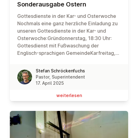
Son­der­aus­ga­be Ostern
Gottesdienste in der Kar- und Osterwoche
Nochmals eine ganz herzliche Einladung zu
unseren Gottesdienste in der Kar- und
Osterwoche:Gründonnerstag, 18:30 Uhr:
Gottesdienst mit Fußwaschung der
Englisch-sprachigen GemeindeKarfreitag,
18:30 Uhr: Gottesdienst mit Lesung der
PassionsgeschichteKarsamstag, 20:00 Uhr:
Stefan Schröckenfuchs
Feier der Osternacht im
Pastor, Superintendent
KirchengartenOstersonntag, 9:30 Uhr:
17. April 2025
Ostergottesdienst mit Abendmahl,
wei­ter­le­sen
anschließend Osterbrunch