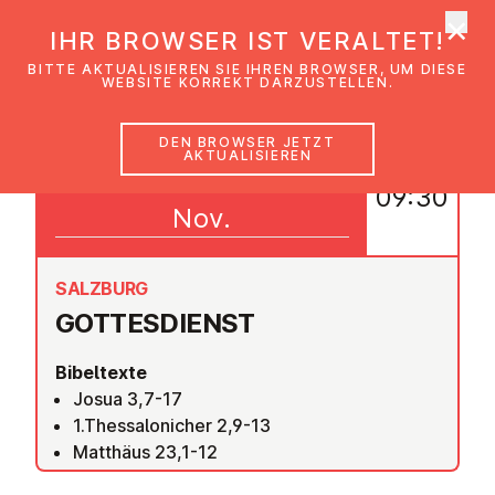
×
EmK Österreich
IHR BROWSER IST VERALTET!
Men
BITTE AKTUALISIEREN SIE IHREN BROWSER, UM DIESE
WEBSITE KORREKT DARZUSTELLEN.
DEN BROWSER JETZT
AKTUALISIEREN
01
09:30
Nov.
SALZBURG
GOT­TES­DIENST
Bibeltexte
Josua 3,7-17
1.Thessalonicher 2,9-13
Matthäus 23,1-12