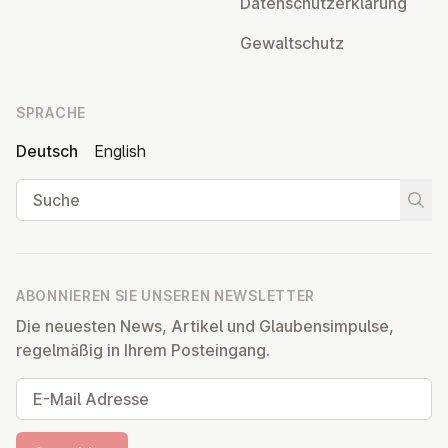
Da­ten­schutz­er­klä­rung
Ge­walt­schutz
SPRACHE
Deutsch
English
Suche
Suche
ABONNIEREN SIE UNSEREN NEWSLETTER
Die neuesten News, Artikel und Glaubensimpulse,
regelmäßig in Ihrem Posteingang.
E-Mail Adresse