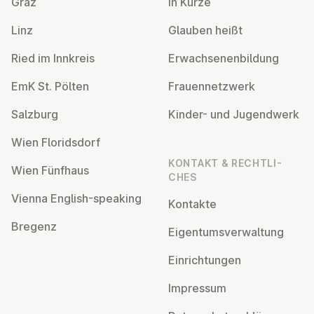
Graz
In Kürze
Linz
Glauben heißt
Ried im Innkreis
Er­wach­se­nen­bil­dung
EmK St. Pölten
Frau­en­netz­werk
Salzburg
Kinder- und Ju­gend­werk
Wien Flo­rids­dorf
KONTAKT & RECHT­LI­
Wien Fünfhaus
CHES
Vienna English-speaking
Kontakte
Bregenz
Ei­gen­tums­ver­wal­tung
Ein­rich­tun­gen
Impressum