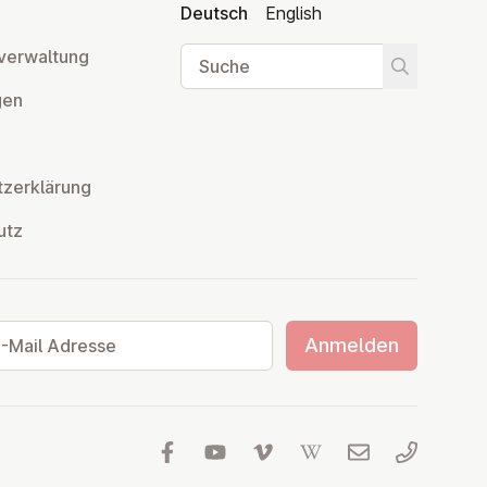
Deutsch
English
Suche
ver­wal­tung
Suche star
­gen
z­er­klä­rung
utz
ail Adresse
Anmelden