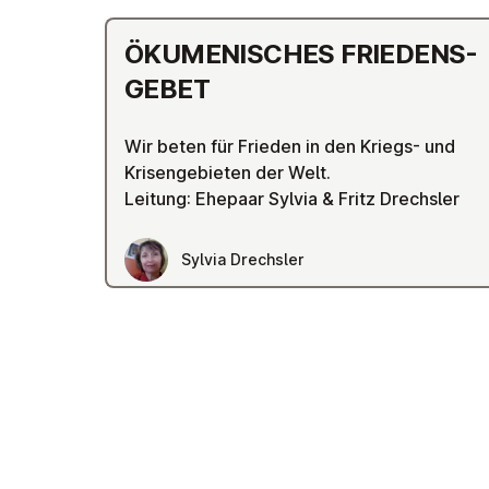
ÖKU­ME­NI­SCHES FRIE­DENS­
GE­BET
Wir beten für Frieden in den Kriegs- und
Krisengebieten der Welt.
Leitung: Ehepaar Sylvia & Fritz Drechsler
Sylvia Drechsler