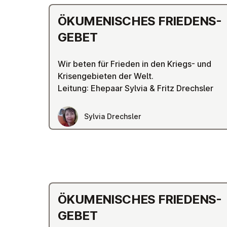
ÖKU­ME­NI­SCHES FRIE­DENS­
GE­BET
Wir beten für Frieden in den Kriegs- und
Krisengebieten der Welt.
Leitung: Ehepaar Sylvia & Fritz Drechsler
Sylvia Drechsler
ÖKU­ME­NI­SCHES FRIE­DENS­
GE­BET