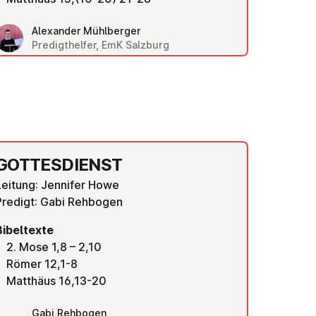
Alexander Mühlberger
Predigthelfer, EmK Salzburg
GOT­TES­DIENST
Leitung: Jennifer Howe
Predigt: Gabi Rehbogen
Bibeltexte
2. Mose 1,8 – 2,10
Römer 12,1-8
Matthäus 16,13-20
Gabi Rehbogen