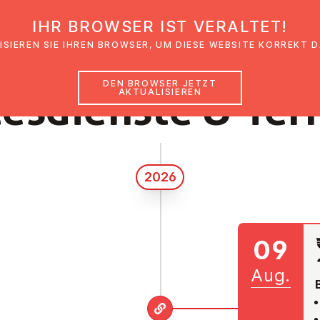
IHR BROWSER IST VERALTET!
den
Glaubensimpulse
News
Veranstal
ISIEREN SIE IHREN BROWSER, UM DIESE WEBSITE KORREKT 
DEN BROWSER JETZT
tes­diens­te & Te
AKTUALISIEREN
2026
09
Aug.