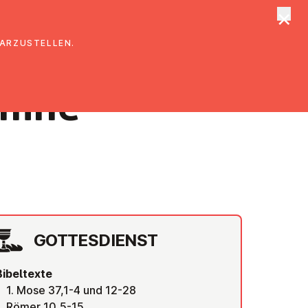
×
tungen
Suche
DARZUSTELLEN.
rmine
GOT­TES­DIENST
Bibeltexte
1. Mose 37,1-4 und 12-28
Römer 10,5-15