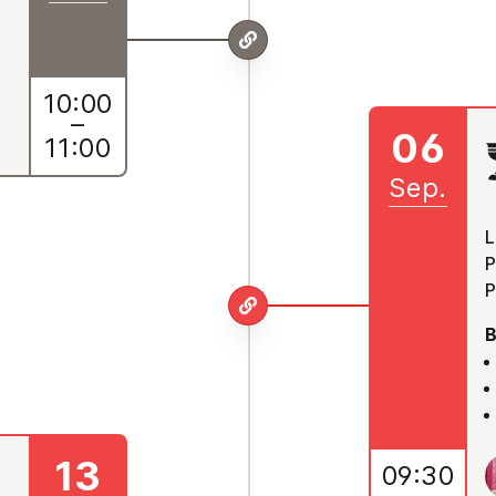
10:00
–
06
11:00
Sep.
L
P
P
B
13
09:30