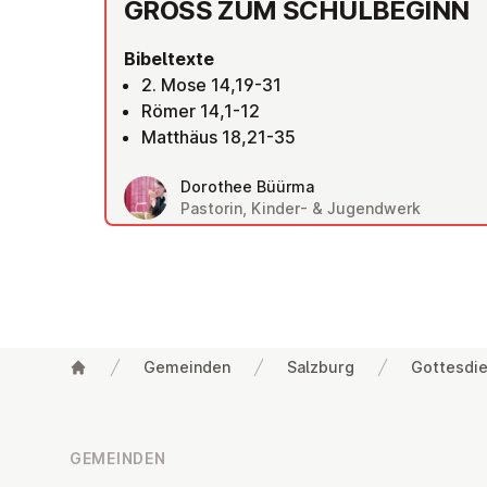
GROSS ZUM SCHUL­BE­GINN
Bibeltexte
2. Mose 14,19-31
Römer 14,1-12
Matthäus 18,21-35
Dorothee Büürma
Pastorin, Kinder- & Jugendwerk
Gemeinden
Salzburg
Gottesdie
Fußzeile
GEMEINDEN