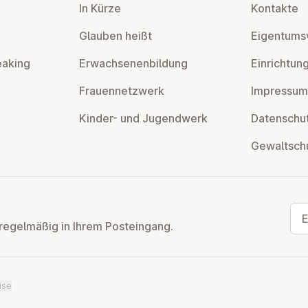
In Kürze
Kontakte
Glauben heißt
Ei­gen­tums­
eaking
Er­wach­se­nen­bil­dung
Ein­rich­tun
Frau­en­netz­werk
Impressum
Kinder- und Ju­gend­werk
Da­ten­schut
Ge­walt­sch
E-M
regelmäßig in Ihrem Posteingang.
ise