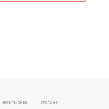
 RECHT­LI­CHES
SPRACHE