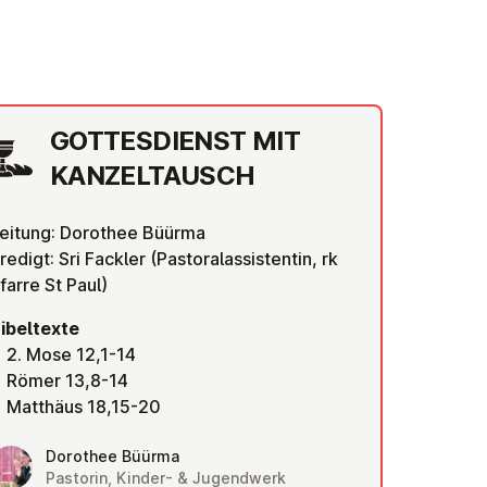
GOT­TES­DIENST MIT
KAN­ZELTAUSCH
eitung: Dorothee Büürma
redigt: Sri Fackler (Pastoralassistentin, rk
farre St Paul)
ibeltexte
2. Mose 12,1-14
Römer 13,8-14
Matthäus 18,15-20
Dorothee Büürma
Pastorin, Kinder- & Jugendwerk