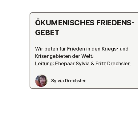
ÖKU­ME­NI­SCHES FRIE­DENS­
GE­BET
Wir beten für Frieden in den Kriegs- und
Krisengebieten der Welt.
Leitung: Ehepaar Sylvia & Fritz Drechsler
Sylvia Drechsler