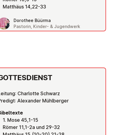
Matthäus 14,22-33
Dorothee Büürma
Pastorin, Kinder- & Jugendwerk
GOT­TES­DIENST
Leitung: Charlotte Schwarz
Predigt: Alexander Mühlberger
Bibeltexte
1. Mose 45,1-15
Römer 11,1-2a und 29-32
Matthäus 15,(10-20) 21-28