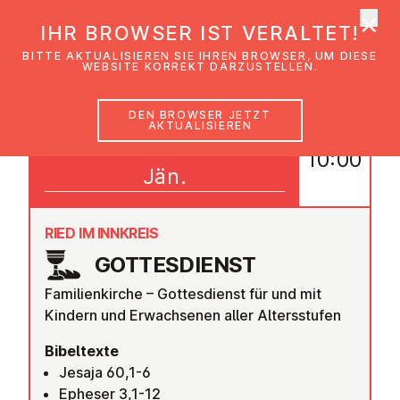
×
EmK Österreich
IHR BROWSER IST VERALTET!
Men
BITTE AKTUALISIEREN SIE IHREN BROWSER, UM DIESE
WEBSITE KORREKT DARZUSTELLEN.
DEN BROWSER JETZT
AKTUALISIEREN
04
10:00
Jän.
RIED IM INNKREIS
GOT­TES­DIENST
Familienkirche – Gottesdienst für und mit
Kindern und Erwachsenen aller Altersstufen
Bibeltexte
Jesaja 60,1-6
Epheser 3,1-12