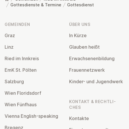
Gottesdienste & Termine
Gottesdienst
Fußzeile
GEMEINDEN
ÜBER UNS
Graz
In Kürze
Linz
Glauben heißt
Ried im Innkreis
Er­wach­se­nen­bil­dung
EmK St. Pölten
Frau­en­netz­werk
Salzburg
Kinder- und Ju­gend­werk
Wien Flo­rids­dorf
KONTAKT & RECHT­LI­
Wien Fünfhaus
CHES
Vienna English-speaking
Kontakte
Bregenz