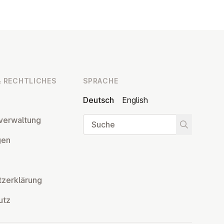
 RECHT­LI­CHES
SPRACHE
Deutsch
English
Suche
ver­wal­tung
Suche star
­gen
z­er­klä­rung
utz