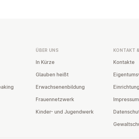
ÜBER UNS
KONTAKT &
In Kürze
Kontakte
Glauben heißt
Ei­gen­tums­
eaking
Er­wach­se­nen­bil­dung
Ein­rich­tun
Frau­en­netz­werk
Impressum
Kinder- und Ju­gend­werk
Da­ten­schut
Ge­walt­sch