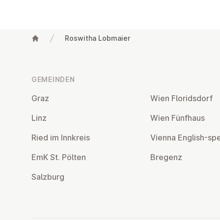
Roswitha Lobmaier
Fußzeile
GEMEINDEN
Graz
Wien Flo­rids­dorf
Linz
Wien Fünfhaus
Ried im Innkreis
Vienna English-sp
EmK St. Pölten
Bregenz
Salzburg