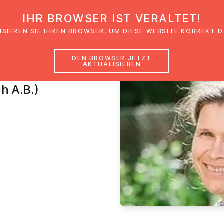
IHR BROWSER IST VERALTET!
den
Glaubensimpulse
News
Veranstal
ISIEREN SIE IHREN BROWSER, UM DIESE WEBSITE KORREKT 
DEN BROWSER JETZT
AKTUALISIEREN
maier
h A.B.)