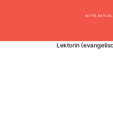
EmK Österreich
Über uns
Gemein
BITTE AKTUAL
Roswitha Lob
Lektorin (evangelisc