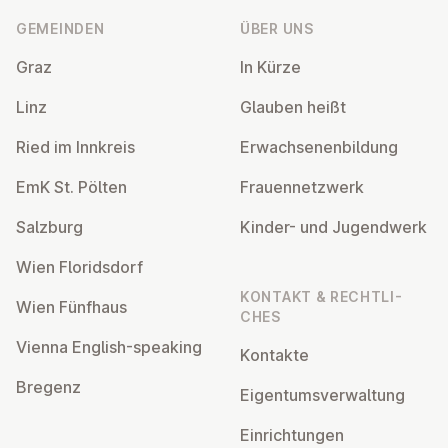
GEMEINDEN
ÜBER UNS
Graz
In Kürze
Linz
Glauben heißt
Ried im Innkreis
Er­wach­se­nen­bil­dung
EmK St. Pölten
Frau­en­netz­werk
Salzburg
Kinder- und Ju­gend­werk
Wien Flo­rids­dorf
KONTAKT & RECHT­LI­
Wien Fünfhaus
CHES
Vienna English-speaking
Kontakte
Bregenz
Ei­gen­tums­ver­wal­tung
Ein­rich­tun­gen