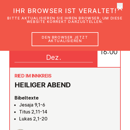
×
EmK Österreich
IHR BROWSER IST VERALTET!
Men
BITTE AKTUALISIEREN SIE IHREN BROWSER, UM DIESE
WEBSITE KORREKT DARZUSTELLEN.
DEN BROWSER JETZT
AKTUALISIEREN
24
16:00
Dez.
RIED IM INNKREIS
HEILIGER ABEND
Bibeltexte
Jesaja 9,1-6
Titus 2,11-14
Lukas 2,1-20