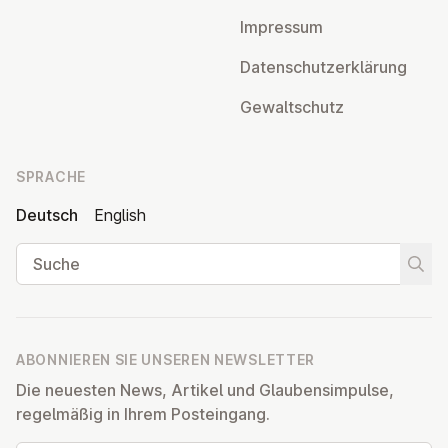
Impressum
Da­ten­schutz­er­klä­rung
Ge­walt­schutz
SPRACHE
Deutsch
English
Suche
Suche
ABONNIEREN SIE UNSEREN NEWSLETTER
Die neuesten News, Artikel und Glaubensimpulse,
regelmäßig in Ihrem Posteingang.