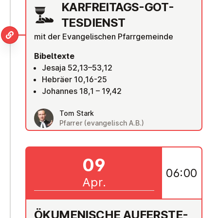
KAR­FREI­TAGS-GOT­
TES­DIENST
mit der Evangelischen Pfarrgemeinde
Bibeltexte
Jesaja 52,13–53,12
Hebräer 10,16-25
Johannes 18,1 – 19,42
Tom Stark
Pfarrer (evangelisch A.B.)
09
06:00
Apr.
ÖKU­ME­NI­SCHE AUF­ER­STE­