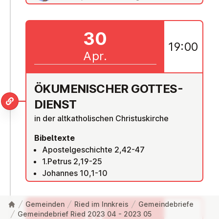
30
19:00
Apr.
ÖKU­ME­NI­SCHER GOT­TES­
DIENST
in der altkatholischen Christuskirche
Bibeltexte
Apostelgeschichte 2,42-47
1.Petrus 2,19-25
Johannes 10,1-10
Gemeinden
Ried im Innkreis
Gemeindebriefe
07
Gemeindebrief Ried 2023 04 - 2023 05