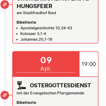
HUNGS­FEI­ER
am Stadtfriedhof Ried
Bibeltexte
Apostelgeschichte 10,34-43
Kolosser 3,1-4
Johannes 20,1-18
09
19:00
Apr.
OS­TER­GOT­TES­DIENST
mit der Evangelischen Pfarrgemeinde
Bibeltexte