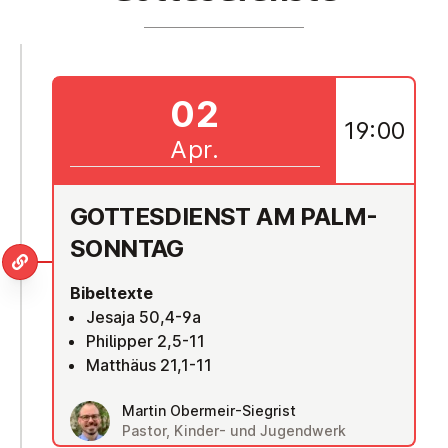
02
19:00
Apr.
GOT­TES­DIENST AM PALM­
SONN­TAG
Bibeltexte
Jesaja 50,4-9a
Philipper 2,5-11
Matthäus 21,1-11
Martin Obermeir-Siegrist
Pastor, Kinder- und Jugendwerk