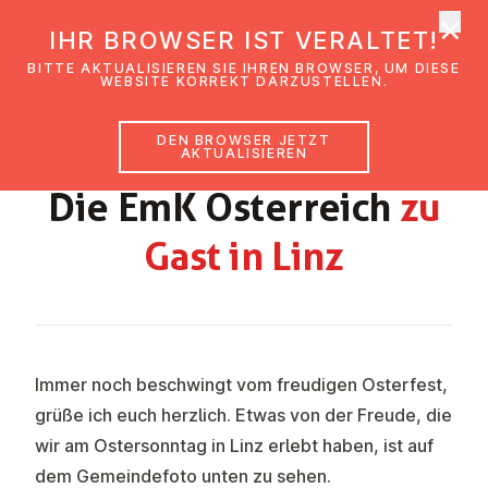
×
EmK Österreich
IHR BROWSER IST VERALTET!
Men
BITTE AKTUALISIEREN SIE IHREN BROWSER, UM DIESE
WEBSITE KORREKT DARZUSTELLEN.
DEN BROWSER JETZT
GEMEINDEBRIEF RIED APRIL – MAI 2023
AKTUALISIEREN
Die EmK Ös­ter­reich
zu
Gast in Linz
Immer noch beschwingt vom freudigen Osterfest,
grüße ich euch herzlich. Etwas von der Freude, die
wir am Ostersonntag in Linz erlebt haben, ist auf
dem Gemeindefoto unten zu sehen.