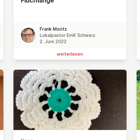
Flücht­lin­ge
Frank Moritz
Lokalpastor EmK Schweiz
2. Juni 2022
wei­ter­le­sen