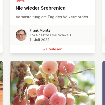
News
Nie wieder Sre­bre­ni­ca
Veranstaltung am Tag des Völkermordes
Frank Moritz
Lokalpastor EmK Schweiz
11. Juli 2022
wei­ter­le­sen