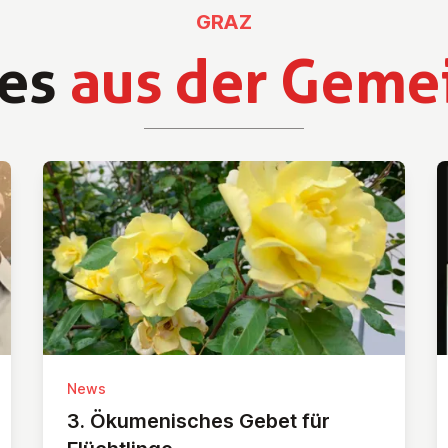
GRAZ
es
aus der Geme
News
3. Öku­me­ni­sches Gebet für