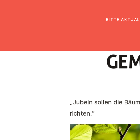
EmK Österreich
Über uns
Gemein
BITTE AKTUAL
GE­
„Jubeln sollen die Bä
richten.“