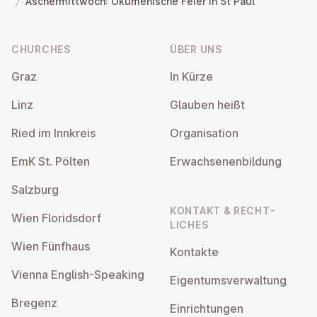
Aschermittwoch: Ökumenische Feier in St Paul
Footer
CHURCHES
ÜBER UNS
Graz
In Kürze
Linz
Glauben heißt
Ried im Innkreis
Or­gan­isa­tion
EmK St. Pölten
Er­wach­sen­en­bildung
Salzburg
KONTAKT & RECHT­
Wien Flor­idsdorf
LICHES
Wien Fünfhaus
Kontakte
Vienna English-Speaking
Ei­gentums­ver­wal­tung
Bregenz
Ein­rich­tun­gen