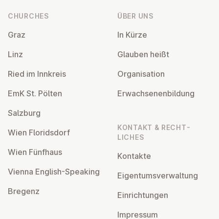
CHURCHES
ÜBER UNS
Graz
In Kürze
Linz
Glauben heißt
Ried im Innkreis
Or­gan­isa­tion
EmK St. Pölten
Er­wach­sen­en­bildung
Salzburg
KONTAKT & RECHT­
Wien Flor­idsdorf
LICHES
Wien Fünfhaus
Kontakte
Vienna English-Speaking
Ei­gentums­ver­wal­tung
Bregenz
Ein­rich­tun­gen
Impressum