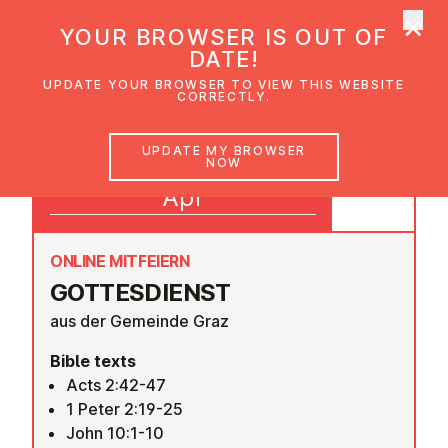
×
UMC Austria
YOUR BROWSER IS OUT OF
Ope
DATE!
UPDATE YOUR BROWSER TO VIEW THIS WEBSITE
CORRECTLY.
26
UPDATE MY BROWSER
NOW
09:30
Apr
ONLINE MITFEIERN
GOTTES­DI­ENST
aus der Gemeinde Graz
Bible texts
Acts 2:42-47
1 Peter 2:19-25
John 10:1-10