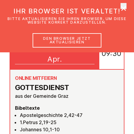
×
EmK Österreich
IHR BROWSER IST VERALTET!
Men
BITTE AKTUALISIEREN SIE IHREN BROWSER, UM DIESE
WEBSITE KORREKT DARZUSTELLEN.
DEN BROWSER JETZT
AKTUALISIEREN
26
09:30
Apr.
ONLINE MITFEIERN
GOT­TES­DIENST
aus der Gemeinde Graz
Bibeltexte
Apostelgeschichte 2,42-47
1.Petrus 2,19-25
Johannes 10,1-10