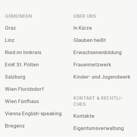
Fußzeile
GEMEINDEN
ÜBER UNS
Graz
In Kürze
Linz
Glauben heißt
Ried im Innkreis
Er­wach­se­nen­bil­dung
EmK St. Pölten
Frau­en­netz­werk
Salzburg
Kinder- und Ju­gend­werk
Wien Flo­rids­dorf
KONTAKT & RECHT­LI­
Wien Fünfhaus
CHES
Vienna English-speaking
Kontakte
Bregenz
Ei­gen­tums­ver­wal­tung