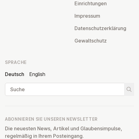
Ein­rich­tun­gen
Impressum
Da­ten­schutz­er­klä­rung
Ge­walt­schutz
SPRACHE
Deutsch
English
Suche
Suche
ABONNIEREN SIE UNSEREN NEWSLETTER
Die neuesten News, Artikel und Glaubensimpulse,
regelmäßig in Ihrem Posteingang.