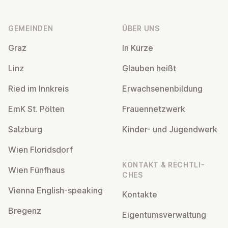
Fußzeile
GEMEINDEN
ÜBER UNS
Graz
In Kürze
Linz
Glauben heißt
Ried im Innkreis
Er­wach­se­nen­bil­dung
EmK St. Pölten
Frau­en­netz­werk
Salzburg
Kinder- und Ju­gend­werk
Wien Flo­rids­dorf
KONTAKT & RECHT­LI­
Wien Fünfhaus
CHES
Vienna English-speaking
Kontakte
Bregenz
Ei­gen­tums­ver­wal­tung