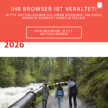
×
EmK Österreich
IHR BROWSER IST VERALTET!
Men
BITTE AKTUALISIEREN SIE IHREN BROWSER, UM DIESE
WEBSITE KORREKT DARZUSTELLEN.
DEN BROWSER JETZT
PfingstJugendTreffen
AKTUALISIEREN
2026