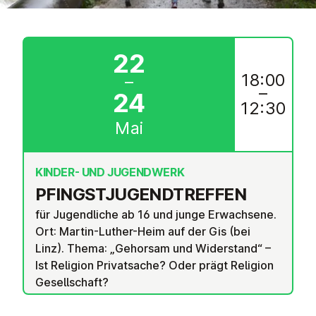
22
18:00
–
–
24
12:30
Mai
KINDER- UND JUGENDWERK
PFINGST­JU­GEND­TREF­FEN
für Jugendliche ab 16 und junge Erwachsene.
Ort: Martin-Luther-Heim auf der Gis (bei
Linz). Thema: „Gehorsam und Widerstand“ –
Ist Religion Privatsache? Oder prägt Religion
Gesellschaft?