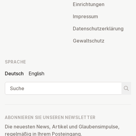
Ein­rich­tun­gen
Impressum
Da­ten­schutz­er­klä­rung
Ge­walt­schutz
SPRACHE
Deutsch
English
Suche
Suche
ABONNIEREN SIE UNSEREN NEWSLETTER
Die neuesten News, Artikel und Glaubensimpulse,
regelmäßig in Ihrem Posteingang.