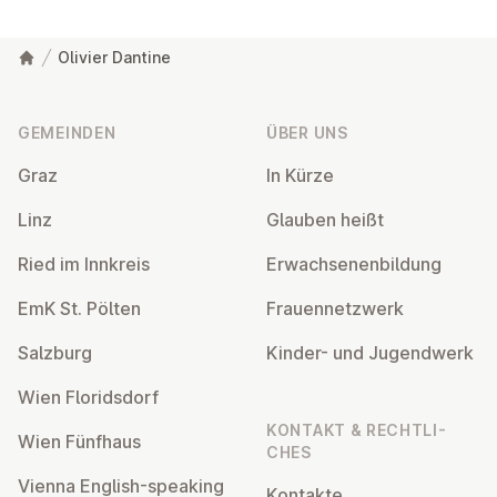
Olivier Dantine
Fußzeile
GEMEINDEN
ÜBER UNS
Graz
In Kürze
Linz
Glauben heißt
Ried im Innkreis
Er­wach­se­nen­bil­dung
EmK St. Pölten
Frau­en­netz­werk
Salzburg
Kinder- und Ju­gend­werk
Wien Flo­rids­dorf
KONTAKT & RECHT­LI­
Wien Fünfhaus
CHES
Vienna English-speaking
Kontakte