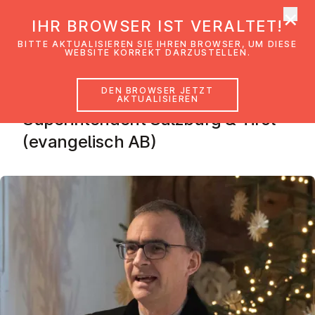
×
EmK Österreich
IHR BROWSER IST VERALTET!
Men
BITTE AKTUALISIEREN SIE IHREN BROWSER, UM DIESE
WEBSITE KORREKT DARZUSTELLEN.
DEN BROWSER JETZT
Olivier Dantine
AKTUALISIEREN
Superintendent Salzburg & Tirol
(evangelisch AB)