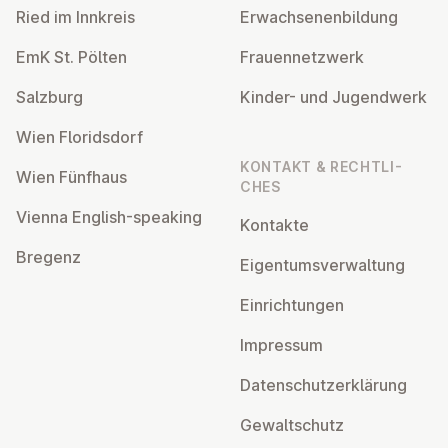
Ried im Innkreis
Er­wach­se­nen­bil­dung
EmK St. Pölten
Frau­en­netz­werk
Salzburg
Kinder- und Ju­gend­werk
Wien Flo­rids­dorf
KONTAKT & RECHT­LI­
Wien Fünfhaus
CHES
Vienna English-speaking
Kontakte
Bregenz
Ei­gen­tums­ver­wal­tung
Ein­rich­tun­gen
Impressum
Da­ten­schutz­er­klä­rung
Ge­walt­schutz