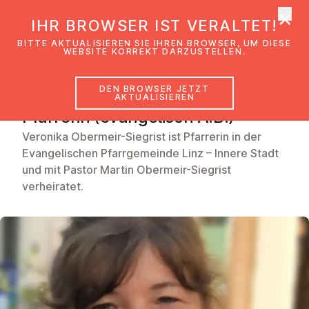
×
EmK Österreich
IHR BROWSER IST VERALTET!
Men
BITTE AKTUALISIEREN SIE IHREN BROWSER, UM DIESE
WEBSITE KORREKT DARZUSTELLEN.
DEN BROWSER JETZT
Veronika Obermeir-Siegrist
AKTUALISIEREN
Pfarrerin (evangelisch A.B.)
Veronika Obermeir-Siegrist ist Pfarrerin in der
Evangelischen Pfarrgemeinde Linz – Innere Stadt
und mit Pastor Martin Obermeir-Siegrist
verheiratet.