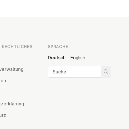
 RECHT­LI­CHES
SPRACHE
Deutsch
English
Suche
ver­wal­tung
Suche star
­gen
z­er­klä­rung
utz