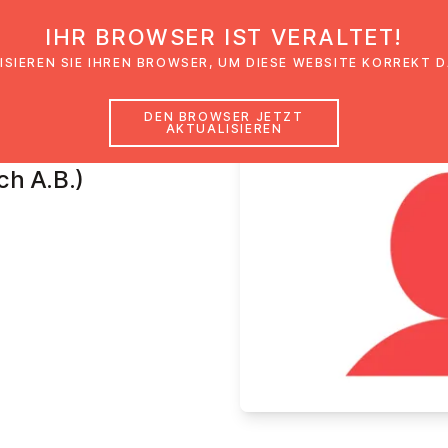
IHR BROWSER IST VERALTET!
den
Glaubensimpulse
News
Veranstal
ISIEREN SIE IHREN BROWSER, UM DIESE WEBSITE KORREKT 
DEN BROWSER JETZT
AKTUALISIEREN
iner
ch A.B.)