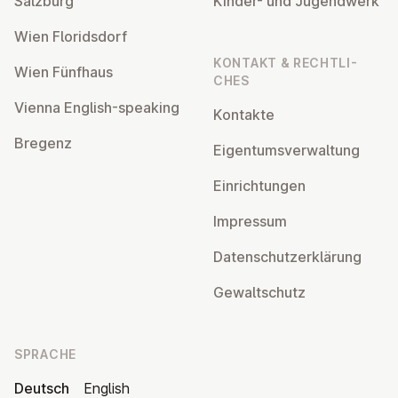
Salzburg
Kinder- und Ju­gend­werk
Wien Flo­rids­dorf
KONTAKT & RECHT­LI­
Wien Fünfhaus
CHES
Vienna English-speaking
Kontakte
Bregenz
Ei­gen­tums­ver­wal­tung
Ein­rich­tun­gen
Impressum
Da­ten­schutz­er­klä­rung
Ge­walt­schutz
SPRACHE
Deutsch
English