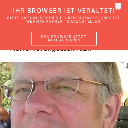
×
EmK Österreich
IHR BROWSER IST VERALTET!
Men
BITTE AKTUALISIEREN SIE IHREN BROWSER, UM DIESE
WEBSITE KORREKT DARZUSTELLEN.
DEN BROWSER JETZT
Josef Prinz
AKTUALISIEREN
Pfarrer (evangelisch A.B.)