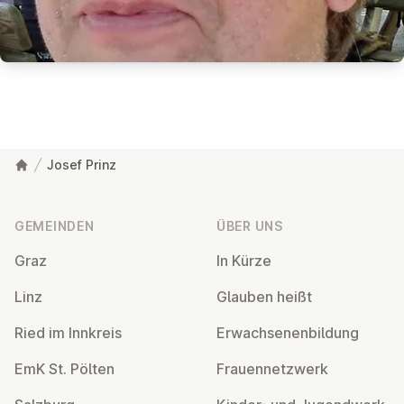
Josef Prinz
Fußzeile
GEMEINDEN
ÜBER UNS
Graz
In Kürze
Linz
Glauben heißt
Ried im Innkreis
Er­wach­se­nen­bil­dung
EmK St. Pölten
Frau­en­netz­werk