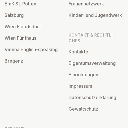
EmK St. Pölten
Frau­en­netz­werk
Salzburg
Kinder- und Ju­gend­werk
Wien Flo­rids­dorf
KONTAKT & RECHT­LI­
Wien Fünfhaus
CHES
Vienna English-speaking
Kontakte
Bregenz
Ei­gen­tums­ver­wal­tung
Ein­rich­tun­gen
Impressum
Da­ten­schutz­er­klä­rung
Ge­walt­schutz