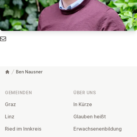
Ben Nausner
Fußzeile
GEMEINDEN
ÜBER UNS
Graz
In Kürze
Linz
Glauben heißt
Ried im Innkreis
Er­wach­se­nen­bil­dung