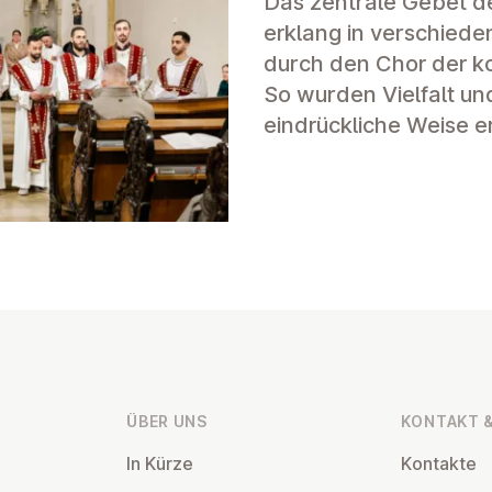
Das zentrale Gebet der
erklang in verschiede
durch den Chor der k
So wurden Vielfalt und
eindrückliche Weise e
ÜBER UNS
KONTAKT &
In Kürze
Kontakte