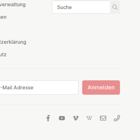
Suche
ver­wal­tung
Suche star
­gen
z­er­klä­rung
utz
ail Adresse
Anmelden