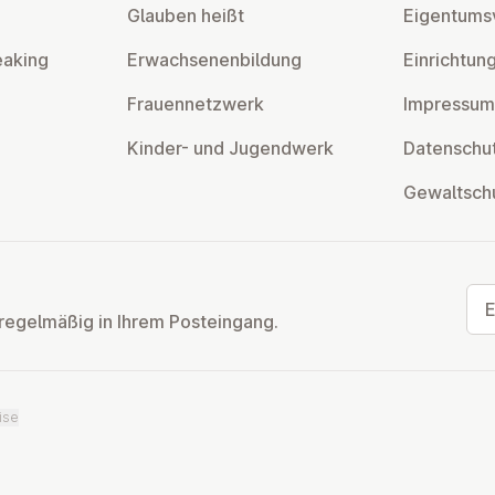
Glauben heißt
Ei­gen­tums­
eaking
Er­wach­se­nen­bil­dung
Ein­rich­tun
Frau­en­netz­werk
Impressum
Kinder- und Ju­gend­werk
Da­ten­schut
Ge­walt­sch
E-M
regelmäßig in Ihrem Posteingang.
ise