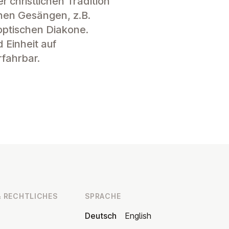
 christlichen Tradition
nen Gesängen, z.B.
optischen Diakone.
 Einheit auf
rfahrbar.
 RECHT­LI­CHES
SPRACHE
Deutsch
English