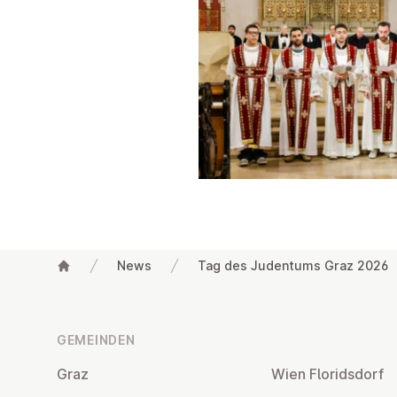
News
Tag des Judentums Graz 2026
Fußzeile
GEMEINDEN
Graz
Wien Flo­rids­dorf