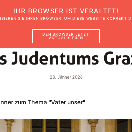
IHR BROWSER IST VERALTET!
den
Glaubensimpulse
News
Veranstal
ISIEREN SIE IHREN BROWSER, UM DIESE WEBSITE KORREKT 
DEN BROWSER JETZT
AKTUALISIEREN
NEWS
es Judentums Gra
23. Jänner 2026
änner zum Thema "Vater unser"