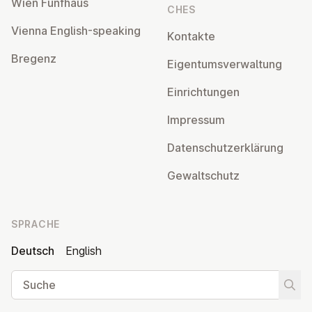
Wien Fünfhaus
CHES
Vienna English-speaking
Kontakte
Bregenz
Ei­gen­tums­ver­wal­tung
Ein­rich­tun­gen
Impressum
Da­ten­schutz­er­klä­rung
Ge­walt­schutz
SPRACHE
Deutsch
English
Suche
Suche