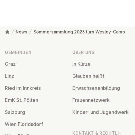
News
Sommersammlung 2026 fürs Wesley-Camp
Fußzeile
GEMEINDEN
ÜBER UNS
Graz
In Kürze
Linz
Glauben heißt
Ried im Innkreis
Er­wach­se­nen­bil­dung
EmK St. Pölten
Frau­en­netz­werk
Salzburg
Kinder- und Ju­gend­werk
Wien Flo­rids­dorf
KONTAKT & RECHT­LI­